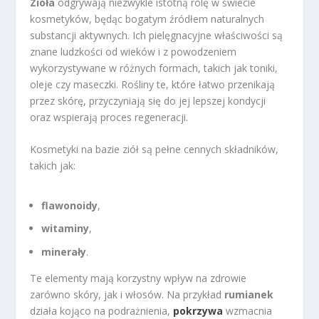
Zioła
odgrywają niezwykle istotną rolę w świecie
kosmetyków, będąc bogatym źródłem naturalnych
substancji aktywnych. Ich pielęgnacyjne właściwości są
znane ludzkości od wieków i z powodzeniem
wykorzystywane w różnych formach, takich jak toniki,
oleje czy maseczki. Rośliny te, które łatwo przenikają
przez skórę, przyczyniają się do jej lepszej kondycji
oraz wspierają proces regeneracji.
Kosmetyki na bazie ziół są pełne cennych składników,
takich jak:
flawonoidy
,
witaminy
,
minerały
.
Te elementy mają korzystny wpływ na zdrowie
zarówno skóry, jak i włosów. Na przykład
rumianek
działa kojąco na podrażnienia,
pokrzywa
wzmacnia