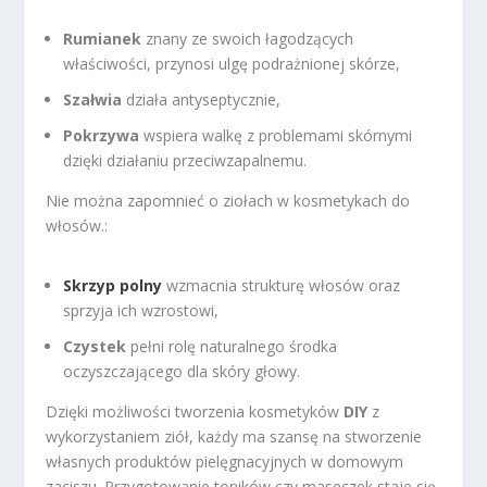
Rumianek
znany ze swoich łagodzących
właściwości, przynosi ulgę podrażnionej skórze,
Szałwia
działa antyseptycznie,
Pokrzywa
wspiera walkę z problemami skórnymi
dzięki działaniu przeciwzapalnemu.
Nie można zapomnieć o ziołach w kosmetykach do
włosów.:
Skrzyp polny
wzmacnia strukturę włosów oraz
sprzyja ich wzrostowi,
Czystek
pełni rolę naturalnego środka
oczyszczającego dla skóry głowy.
Dzięki możliwości tworzenia kosmetyków
DIY
z
wykorzystaniem ziół, każdy ma szansę na stworzenie
własnych produktów pielęgnacyjnych w domowym
zaciszu. Przygotowanie toników czy maseczek staje się