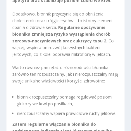
apetytu oraz stabilizuje poziom cukru we krwi.
Dodatkowo, błonnik przyczynia się do obniżenia
cholesterolu oraz trójglicerydów – to istotny element
dbania o zdrowie serca.
Regularne spożywanie
błonnika zmniejsza ryzyko wystąpienia chorób
sercowo-naczyniowych oraz cukrzycy typu 2.
Co
więcej, wspiera on rozwój korzystnych bakterii
jelitowych, co z kolei poprawia mikroflorę w jelitach.
Warto również pamiętać o różnorodności błonnika –
zarówno ten rozpuszczalny, jak i nierozpuszczalny mają
swoje unikalne właściwości i korzyści zdrowotne:
błonnik rozpuszczalny pomaga regulować poziom
glukozy we krwi po posiłkach,
nierozpuszczalny wspiera prawidłowe ruchy jelitowe.
Zatem regularne włączanie błonnika do
codziennego jadłospisu jest kluczowe nie tylko