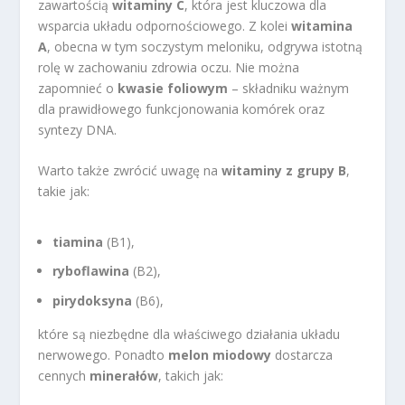
zawartością
witaminy C
, która jest kluczowa dla
wsparcia układu odpornościowego. Z kolei
witamina
A
, obecna w tym soczystym meloniku, odgrywa istotną
rolę w zachowaniu zdrowia oczu. Nie można
zapomnieć o
kwasie foliowym
– składniku ważnym
dla prawidłowego funkcjonowania komórek oraz
syntezy DNA.
Warto także zwrócić uwagę na
witaminy z grupy B
,
takie jak:
tiamina
(B1),
ryboflawina
(B2),
pirydoksyna
(B6),
które są niezbędne dla właściwego działania układu
nerwowego. Ponadto
melon miodowy
dostarcza
cennych
minerałów
, takich jak: