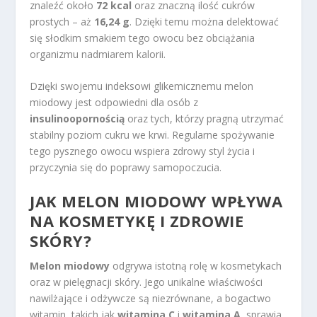
znaleźć około
72 kcal
oraz znaczną ilość cukrów
prostych – aż
16,24 g
. Dzięki temu można delektować
się słodkim smakiem tego owocu bez obciążania
organizmu nadmiarem kalorii.
Dzięki swojemu indeksowi glikemicznemu melon
miodowy jest odpowiedni dla osób z
insulinoopornością
oraz tych, którzy pragną utrzymać
stabilny poziom cukru we krwi. Regularne spożywanie
tego pysznego owocu wspiera zdrowy styl życia i
przyczynia się do poprawy samopoczucia.
JAK MELON MIODOWY WPŁYWA
NA KOSMETYKĘ I ZDROWIE
SKÓRY?
Melon miodowy
odgrywa istotną rolę w kosmetykach
oraz w pielęgnacji skóry. Jego unikalne właściwości
nawilżające i odżywcze są niezrównane, a bogactwo
witamin, takich jak
witamina C
i
witamina A
, sprawia,