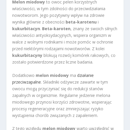
Melon miodowy
to owoc pełen korzystnych
właściwości, w tym zdolności do przeciwdziałania
nowotworom. Jego pozytywny wpływ na zdrowie
wynika głównie z obecności
beta-karotenu
i
kukurbitacyn
.
Beta-karoten
, znany ze swoich silnych
właściwości antyoksydacyjnych, wspiera organizm w
walce z wolnymi rodnikami i może pomóc w ochronie
przed niektórymi rodzajami nowotworów. Z kolei
kukurbitacyny
blokują rozwój komórek rakowych, co
zostało potwierdzone przez liczne badania.
Dodatkowo
melon miodowy
ma
działanie
przeciwzapalne
. Składniki odżywcze zawarte w tym
owocu mogą przyczyniać się do redukcji stanów
zapalnych w organizmie. Regularne jedzenie melona
miodowego przynosi korzyści zdrowotne, wspierając
procesy regeneracyjne oraz zmniejszając ryzyko
wystąpienia chorób związanych z zapaleniem.
Z tego względu
melon miodowy
warto uwzględnić w