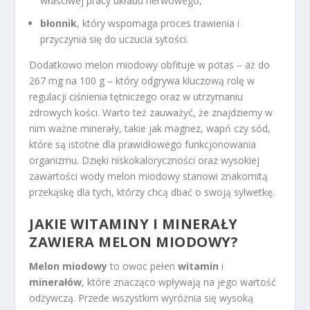
właściwej pracy układu nerwowego,
błonnik
, który wspomaga proces trawienia i
przyczynia się do uczucia sytości.
Dodatkowo melon miodowy obfituje w potas – aż do
267 mg na 100 g – który odgrywa kluczową rolę w
regulacji ciśnienia tętniczego oraz w utrzymaniu
zdrowych kości. Warto też zauważyć, że znajdziemy w
nim ważne minerały, takie jak magnez, wapń czy sód,
które są istotne dla prawidłowego funkcjonowania
organizmu. Dzięki niskokaloryczności oraz wysokiej
zawartości wody melon miodowy stanowi znakomitą
przekąskę dla tych, którzy chcą dbać o swoją sylwetkę.
JAKIE WITAMINY I MINERAŁY
ZAWIERA MELON MIODOWY?
Melon miodowy
to owoc pełen
witamin
i
minerałów
, które znacząco wpływają na jego wartość
odżywczą. Przede wszystkim wyróżnia się wysoką