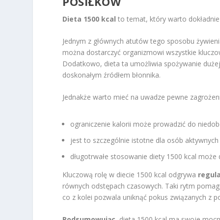
POSIŁKÓW
Dieta 1500 kcal
to temat, który warto dokładnie
Jednym z głównych atutów tego sposobu żywieni
można dostarczyć organizmowi wszystkie kluczo
Dodatkowo, dieta ta umożliwia spożywanie dużej il
doskonałym źródłem błonnika.
Jednakże warto mieć na uwadze pewne zagrożen
ograniczenie kalorii może prowadzić do niedo
jest to szczególnie istotne dla osób aktywnych 
długotrwałe stosowanie diety 1500 kcal może 
Kluczową rolę w diecie 1500 kcal odgrywa
regul
równych odstępach czasowych. Taki rytm pomaga
co z kolei pozwala uniknąć pokus związanych z p
Podsumowując
, dieta 1500 kcal ma swoje mocne