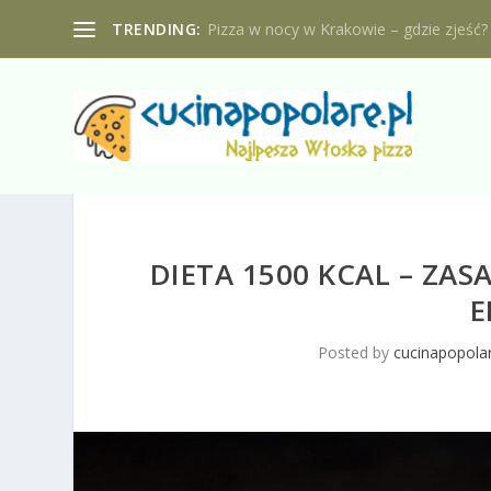
TRENDING:
Pizza w nocy w Krakowie – gdzie zjeść?
DIETA 1500 KCAL – ZASA
E
Posted by
cucinapopolar