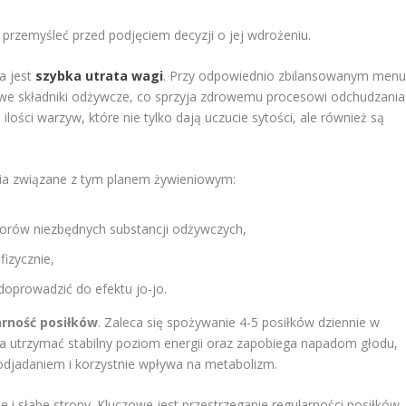
 przemyśleć przed podjęciem decyzji o jej wdrożeniu.
a jest
szybka utrata wagi
. Przy odpowiednio zbilansowanym men
we składniki odżywcze, co sprzyja zdrowemu procesowi odchudzania
ości warzyw, które nie tylko dają uczucie sytości, ale również są
ia związane z tym planem żywieniowym:
borów niezbędnych substancji odżywczych,
fizycznie,
doprowadzić do efektu jo-jo.
arność posiłków
. Zaleca się spożywanie 4-5 posiłków dziennie w
 utrzymać stabilny poziom energii oraz zapobiega napadom głodu,
odjadaniem i korzystnie wpływa na metabolizm.
 i słabe strony. Kluczowe jest przestrzeganie regularności posiłków