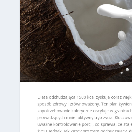
Dieta odchudzająca 1500 kcal zyskuje coraz wi
sposób zdrowy i zrównoważony. Ten plan żywienio
zapotrzebowanie kaloryczne oscyluje w granicac
prowadzących mniej aktywny tryb życia. Kluczowe 
uważne kontrolowanie porcji, co sprawia, że staj
życiu. Jednak, jak każdy program odchudzający, d