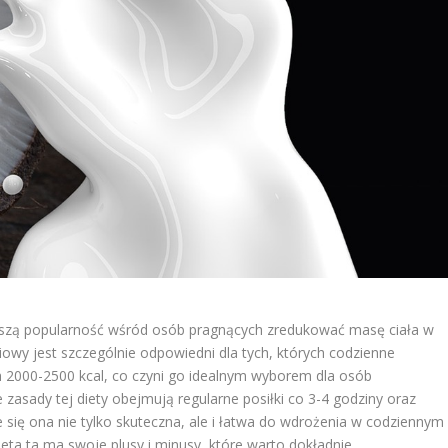
ększą popularność wśród osób pragnących zredukować masę ciała w
wy jest szczególnie odpowiedni dla tych, których codzienne
h 2000-2500 kcal, co czyni go idealnym wyborem dla osób
zasady tej diety obejmują regularne posiłki co 3-4 godziny oraz
e się ona nie tylko skuteczna, ale i łatwa do wdrożenia w codziennym
ieta ta ma swoje plusy i minusy, które warto dokładnie