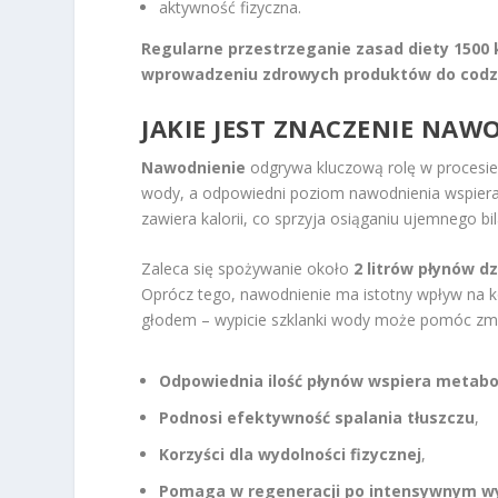
aktywność fizyczna.
Regularne przestrzeganie zasad diety 1500 
wprowadzeniu zdrowych produktów do codzie
JAKIE JEST ZNACZENIE NA
Nawodnienie
odgrywa kluczową rolę w procesi
wody, a odpowiedni poziom nawodnienia wspiera
zawiera kalorii, co sprzyja osiąganiu ujemnego b
Zaleca się spożywanie około
2 litrów płynów d
Oprócz tego, nawodnienie ma istotny wpływ na ko
głodem – wypicie szklanki wody może pomóc zmni
Odpowiednia ilość płynów wspiera metabo
Podnosi efektywność spalania tłuszczu
,
Korzyści dla wydolności fizycznej
,
Pomaga w regeneracji po intensywnym wy