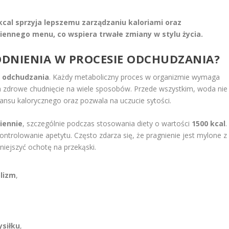
kcal sprzyja lepszemu zarządzaniu kaloriami oraz
nnego menu, co wspiera trwałe zmiany w stylu życia.
WODNIENIA W PROCESIE ODCHUDZANIA?
e
odchudzania
. Każdy metaboliczny proces w organizmie wymaga
 zdrowe chudnięcie na wiele sposobów. Przede wszystkim, woda nie
ilansu kalorycznego oraz pozwala na uczucie sytości.
ziennie
, szczególnie podczas stosowania diety o wartości
1500 kcal
.
ntrolowanie apetytu. Często zdarza się, że pragnienie jest mylone z
ejszyć ochotę na przekąski.
lizm
,
siłku
,