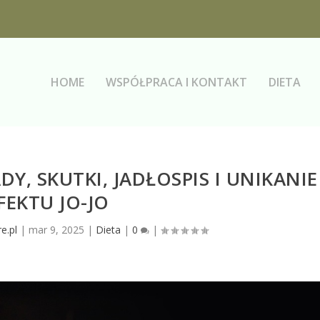
HOME
WSPÓŁPRACA I KONTAKT
DIETA
DY, SKUTKI, JADŁOSPIS I UNIKANIE
FEKTU JO-JO
e.pl
|
mar 9, 2025
|
Dieta
|
0
|