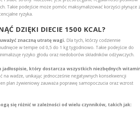
ch. Takie podejście może pomóc maksymalizować korzyści płynące 
encjalne ryzyka.
ĄĆ DZIĘKI DIECIE 1500 KCAL?
auważyć znaczną utratę wagi.
Dla tych, którzy codziennie
udnięcie w tempie od 0,5 do 1 kg tygodniowo. Takie podejście do
 minimalizuje ryzyko głodu oraz niedoborów składników odżywczych.
m jadłospisie, który dostarcza wszystkich niezbędnych witami
ić na wadze, unikając jednocześnie negatywnych konsekwencji
h ten plan żywieniowy zauważa poprawę samopoczucia oraz wzrost
gą się różnić w zależności od wielu czynników, takich jak: