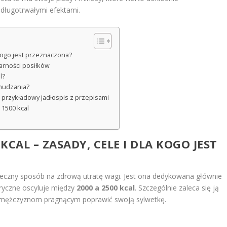
ę długotrwałymi efektami.
 kogo jest przeznaczona?
larności posiłków
l?
chudzania?
az przykładowy jadłospis z przepisami
 1500 kcal
CAL – ZASADY, CELE I DLA KOGO JEST
eczny sposób na zdrową utratę wagi. Jest ona dedykowana głównie
ryczne oscyluje między
2000 a 2500 kcal
. Szczególnie zaleca się ją
z mężczyznom pragnącym poprawić swoją sylwetkę.