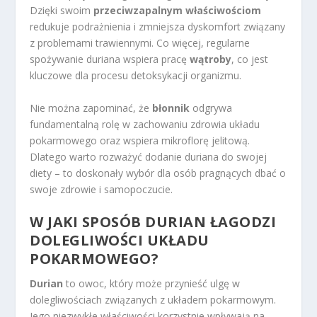
Dzięki swoim
przeciwzapalnym właściwościom
redukuje podrażnienia i zmniejsza dyskomfort związany
z problemami trawiennymi. Co więcej, regularne
spożywanie duriana wspiera pracę
wątroby
, co jest
kluczowe dla procesu detoksykacji organizmu.
Nie można zapominać, że
błonnik
odgrywa
fundamentalną rolę w zachowaniu zdrowia układu
pokarmowego oraz wspiera mikroflorę jelitową.
Dlatego warto rozważyć dodanie duriana do swojej
diety – to doskonały wybór dla osób pragnących dbać o
swoje zdrowie i samopoczucie.
W JAKI SPOSÓB DURIAN ŁAGODZI
DOLEGLIWOŚCI UKŁADU
POKARMOWEGO?
Durian
to owoc, który może przynieść ulgę w
dolegliwościach związanych z układem pokarmowym.
Jego niezwykłe właściwości korzystnie wpływają na