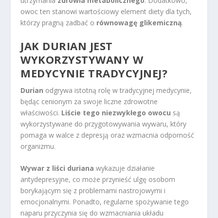
utrzymania
zdrowia metabolicznego
. Dodatkowo,
owoc ten stanowi wartościowy element diety dla tych,
którzy pragną zadbać o
równowagę glikemiczną
.
JAK DURIAN JEST
WYKORZYSTYWANY W
MEDYCYNIE TRADYCYJNEJ?
Durian
odgrywa istotną rolę w tradycyjnej medycynie,
będąc cenionym za swoje liczne zdrowotne
właściwości.
Liście tego niezwykłego owocu
są
wykorzystywane do przygotowywania wywaru, który
pomaga w walce z depresją oraz wzmacnia odporność
organizmu.
Wywar z liści duriana
wykazuje działanie
antydepresyjne, co może przynieść ulgę osobom
borykającym się z problemami nastrojowymi i
emocjonalnymi. Ponadto, regularne spożywanie tego
naparu przyczynia się do wzmacniania układu