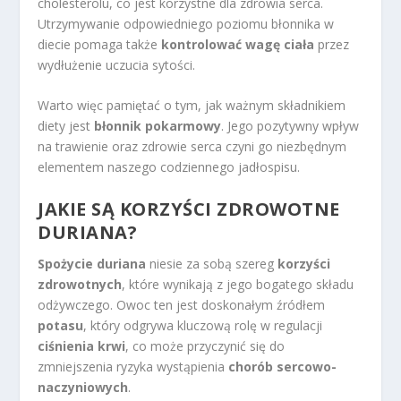
cholesterolu, co jest korzystne dla zdrowia serca.
Utrzymywanie odpowiedniego poziomu błonnika w
diecie pomaga także
kontrolować wagę ciała
przez
wydłużenie uczucia sytości.
Warto więc pamiętać o tym, jak ważnym składnikiem
diety jest
błonnik pokarmowy
. Jego pozytywny wpływ
na trawienie oraz zdrowie serca czyni go niezbędnym
elementem naszego codziennego jadłospisu.
JAKIE SĄ KORZYŚCI ZDROWOTNE
DURIANA?
Spożycie duriana
niesie za sobą szereg
korzyści
zdrowotnych
, które wynikają z jego bogatego składu
odżywczego. Owoc ten jest doskonałym źródłem
potasu
, który odgrywa kluczową rolę w regulacji
ciśnienia krwi
, co może przyczynić się do
zmniejszenia ryzyka wystąpienia
chorób sercowo-
naczyniowych
.