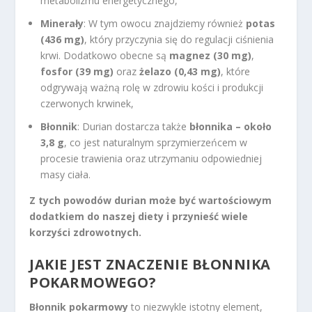
metabolizmu energetycznego,
Minerały
: W tym owocu znajdziemy również
potas
(436 mg)
, który przyczynia się do regulacji ciśnienia
krwi. Dodatkowo obecne są
magnez (30 mg)
,
fosfor (39 mg)
oraz
żelazo (0,43 mg)
, które
odgrywają ważną rolę w zdrowiu kości i produkcji
czerwonych krwinek,
Błonnik
: Durian dostarcza także
błonnika – około
3,8 g
, co jest naturalnym sprzymierzeńcem w
procesie trawienia oraz utrzymaniu odpowiedniej
masy ciała.
Z tych powodów durian może być wartościowym
dodatkiem do naszej diety i przynieść wiele
korzyści zdrowotnych.
JAKIE JEST
ZNACZENIE BŁONNIKA
POKARMOWEGO
?
Błonnik pokarmowy
to niezwykle istotny element,