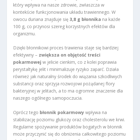
który wpływa na nasze zdrowie, zwłaszcza w
kontekście funkcjonowania układu trawiennego. W
owocu duriana znajduje się
3,8 g błonnika
na każde
100 g, co przynosi szereg korzystnych efektów dla
organizmu.
Dzięki błonnikowi proces trawienia staje się bardziej
efektywny –
zwiększa on objętość treści
pokarmowej
w jelicie cienkim, co z kolei poprawia
perystaltykę jelit i minimalizuje ryzyko zaparć. Działa
również jak naturalny środek do wiązania szkodliwych
substancji oraz sprzyja rozwojowi pożądanej flory
bakteryjnej w jelitach, a to ma ogromne znaczenie dla
naszego ogólnego samopoczucia.
Oprócz tego
błonnik pokarmowy
wpływa na
stabilizację poziomu glukozy oraz cholesterolu we krwi.
Regularne spożywanie produktów bogatych w błonnik
może przyczynić się do obniżenia całkowitego poziomu