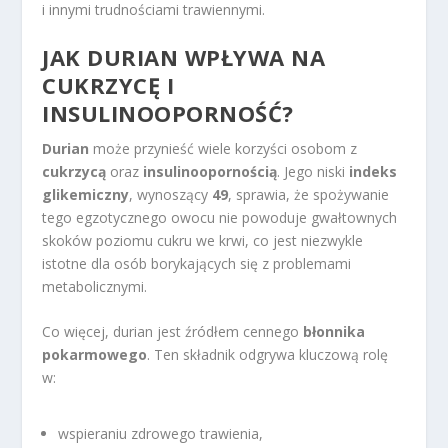
i innymi trudnościami trawiennymi.
JAK DURIAN WPŁYWA NA
CUKRZYCĘ I
INSULINOOPORNOŚĆ?
Durian
może przynieść wiele korzyści osobom z
cukrzycą
oraz
insulinoopornością
. Jego niski
indeks
glikemiczny
, wynoszący
49
, sprawia, że spożywanie
tego egzotycznego owocu nie powoduje gwałtownych
skoków poziomu cukru we krwi, co jest niezwykle
istotne dla osób borykających się z problemami
metabolicznymi.
Co więcej, durian jest źródłem cennego
błonnika
pokarmowego
. Ten składnik odgrywa kluczową rolę
w:
wspieraniu zdrowego trawienia,