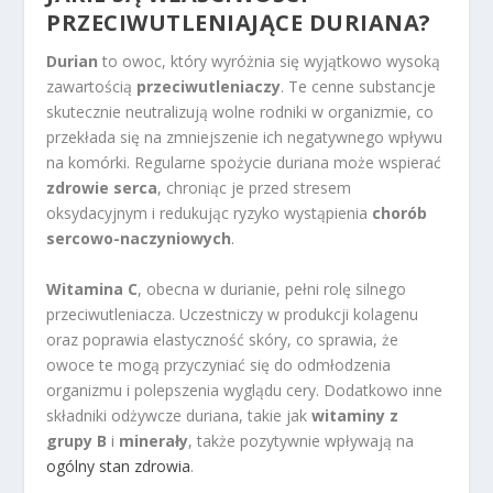
PRZECIWUTLENIAJĄCE DURIANA?
Durian
to owoc, który wyróżnia się wyjątkowo wysoką
zawartością
przeciwutleniaczy
. Te cenne substancje
skutecznie neutralizują wolne rodniki w organizmie, co
przekłada się na zmniejszenie ich negatywnego wpływu
na komórki. Regularne spożycie duriana może wspierać
zdrowie serca
, chroniąc je przed stresem
oksydacyjnym i redukując ryzyko wystąpienia
chorób
sercowo-naczyniowych
.
Witamina C
, obecna w durianie, pełni rolę silnego
przeciwutleniacza. Uczestniczy w produkcji kolagenu
oraz poprawia elastyczność skóry, co sprawia, że
owoce te mogą przyczyniać się do odmłodzenia
organizmu i polepszenia wyglądu cery. Dodatkowo inne
składniki odżywcze duriana, takie jak
witaminy z
grupy B
i
minerały
, także pozytywnie wpływają na
ogólny stan zdrowia
.