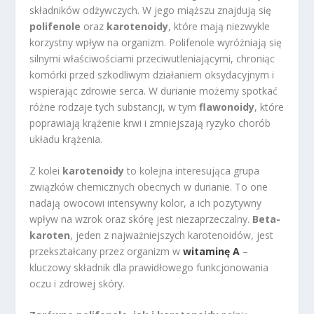
składników odżywczych. W jego miąższu znajdują się
polifenole
oraz
karotenoidy
, które mają niezwykle
korzystny wpływ na organizm. Polifenole wyróżniają się
silnymi właściwościami przeciwutleniającymi, chroniąc
komórki przed szkodliwym działaniem oksydacyjnym i
wspierając zdrowie serca. W durianie możemy spotkać
różne rodzaje tych substancji, w tym
flawonoidy
, które
poprawiają krążenie krwi i zmniejszają ryzyko chorób
układu krążenia.
Z kolei
karotenoidy
to kolejna interesująca grupa
związków chemicznych obecnych w durianie. To one
nadają owocowi intensywny kolor, a ich pozytywny
wpływ na wzrok oraz skórę jest niezaprzeczalny.
Beta-
karoten
, jeden z najważniejszych karotenoidów, jest
przekształcany przez organizm w
witaminę A
–
kluczowy składnik dla prawidłowego funkcjonowania
oczu i zdrowej skóry.