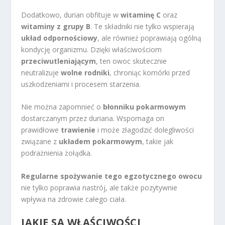
Dodatkowo, durian obfituje w
witaminę C
oraz
witaminy z grupy B
. Te składniki nie tylko wspierają
układ odpornościowy
, ale również poprawiają ogólną
kondycję organizmu. Dzięki właściwościom
przeciwutleniającym
, ten owoc skutecznie
neutralizuje
wolne rodniki
, chroniąc komórki przed
uszkodzeniami i procesem starzenia.
Nie można zapomnieć o
błonniku pokarmowym
dostarczanym przez duriana. Wspomaga on
prawidłowe
trawienie
i może złagodzić dolegliwości
związane z
układem pokarmowym
, takie jak
podrażnienia żołądka.
Regularne spożywanie tego egzotycznego owocu
nie tylko poprawia nastrój, ale także pozytywnie
wpływa na zdrowie całego ciała.
JAKIE SĄ WŁAŚCIWOŚCI