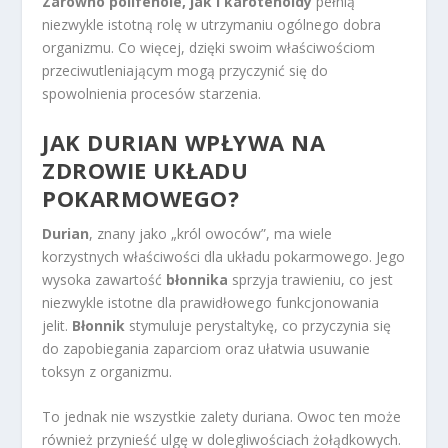
Zarówno polifenole, jak i karotenoidy
pełnią
niezwykle istotną rolę w utrzymaniu ogólnego dobra
organizmu. Co więcej, dzięki swoim właściwościom
przeciwutleniającym mogą przyczynić się do
spowolnienia procesów starzenia.
JAK DURIAN WPŁYWA NA
ZDROWIE UKŁADU
POKARMOWEGO?
Durian
, znany jako „król owoców”, ma wiele
korzystnych właściwości dla układu pokarmowego. Jego
wysoka zawartość
błonnika
sprzyja trawieniu, co jest
niezwykle istotne dla prawidłowego funkcjonowania
jelit.
Błonnik
stymuluje perystaltykę, co przyczynia się
do zapobiegania zaparciom oraz ułatwia usuwanie
toksyn z organizmu.
To jednak nie wszystkie zalety duriana. Owoc ten może
również przynieść ulgę w dolegliwościach żołądkowych.