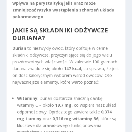
wpływa na perystaltykę jelit oraz może
zmniejszać ryzyko wystąpienia schorzeń układu
pokarmowego.
JAKIE SĄ SKŁADNIKI ODŻYWCZE
DURIANA?
Durian
to niezwykły owoc, który obfituje w cenne
składniki odżywcze, przyczyniające się do jego wielu
prozdrowotnych właściwości. W zaledwie 100 gramach
duriana znajduje się około
147 kcal
, co sprawia, że jest
on dość kalorycznym wyborem wśród owoców. Oto
najważniejsze elementy, które warto poznać:
Witaminy
: Durian dostarcza znaczną dawkę
witaminy C – około
19,7 mg
, co wspiera nasz układ
odpornościowy. Oprócz tego zawiera także
0,374
mg tiaminy
oraz
0,316 mg witaminy B6
, które są
kluczowe dla prawidłowego funkcjonowania