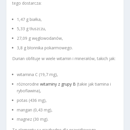
tego dostarcza:
1,47 g białka,
5,33 g tłuszczu,
27,09 g węglowodanów,
3,8 g błonnika pokarmowego.
Durian obfituje w wiele witamin i minerałów, takich jak:
witamina C (19,7 mg),
różnorodne
witaminy z grupy B
(takie jak tiamina i
ryboflawina),
potas (436 mg),
mangan (0,43 mg),
magnez (30 mg).
Te elementy są niezbędne dla prawidłowego