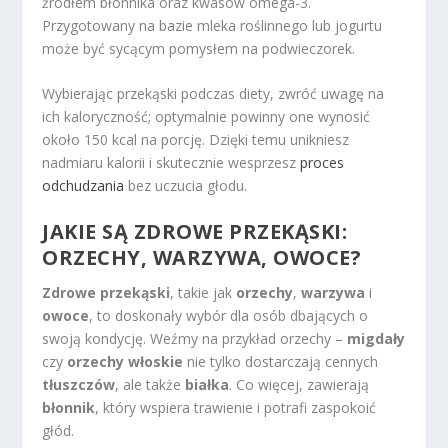
źródłem błonnika oraz kwasów omega-3.
Przygotowany na bazie mleka roślinnego lub jogurtu
może być sycącym pomysłem na podwieczorek.
Wybierając przekąski podczas diety, zwróć uwagę na
ich kaloryczność; optymalnie powinny one wynosić
około 150 kcal na porcję. Dzięki temu unikniesz
nadmiaru kalorii i skutecznie wesprzesz
proces
odchudzania
bez uczucia głodu.
JAKIE SĄ ZDROWE PRZEKĄSKI:
ORZECHY, WARZYWA, OWOCE?
Zdrowe przekąski
, takie jak
orzechy
,
warzywa
i
owoce
, to doskonały wybór dla osób dbających o
swoją kondycję. Weźmy na przykład orzechy –
migdały
czy
orzechy włoskie
nie tylko dostarczają cennych
tłuszczów
, ale także
białka
. Co więcej, zawierają
błonnik
, który wspiera trawienie i potrafi zaspokoić
głód.