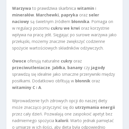
Warzywa
to prawdziwa skarbnica
witamin
i
minerałów
.
Marchewki
,
papryka
oraz
seler
naciowy
są świetnym źródłem
błonnika
. Pomaga on
w regulacji poziomu
cukru we krwi
oraz korzystnie
wpływa na pracę jelit. Sięgając po surowe warzywa jako
przekąski, możemy znacznie zwiększyć codzienne
spożycie wartościowych składników odżywczych.
Owoce
oferują naturalne
cukry
oraz
przeciwutleniacze
.
Jabłka
,
banany
czy
jagody
sprawdzą się idealnie jako smaczne przerywniki między
posiłkami. Dodatkowo obfitują w
błonnik
oraz
witaminy C
i
A
.
Wprowadzenie tych zdrowych opcji do naszej diety
może znacząco przyczynić się do
utrzymania energii
przez cały dzień. Pozwalają one zaspokoić apetyt bez
nadmiernego spożycia
kalorii
. Warto jednak pamiętać
o umiarze w ich ilości, aby dieta była odpowiednio