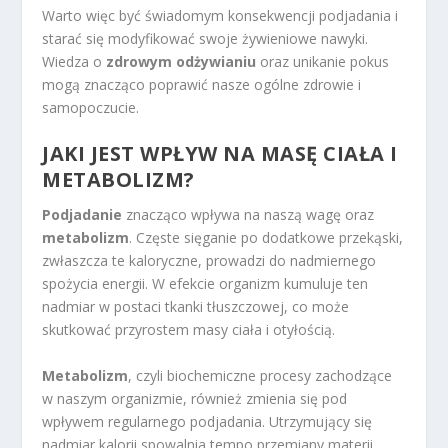
Warto więc być świadomym konsekwencji podjadania i
starać się modyfikować swoje żywieniowe nawyki.
Wiedza o
zdrowym odżywianiu
oraz unikanie pokus
mogą znacząco poprawić nasze ogólne zdrowie i
samopoczucie.
JAKI JEST WPŁYW NA MASĘ CIAŁA I
METABOLIZM?
Podjadanie
znacząco wpływa na naszą wagę oraz
metabolizm
. Częste sięganie po dodatkowe przekąski,
zwłaszcza te kaloryczne, prowadzi do nadmiernego
spożycia energii. W efekcie organizm kumuluje ten
nadmiar w postaci tkanki tłuszczowej, co może
skutkować przyrostem masy ciała i otyłością.
Metabolizm
, czyli biochemiczne procesy zachodzące
w naszym organizmie, również zmienia się pod
wpływem regularnego podjadania. Utrzymujący się
nadmiar kalorii spowalnia tempo przemiany materii,