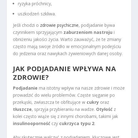
ryzyka próchnicy,
uszkodzeń szkliwa.
Jeśli chodzi o
zdrowie psychiczne
, podjadanie bywa
czynnikiem sprzyjającym
zaburzeniom nastroju
i
obniżeniu jakości życia. Warto zauważyć, że te zmiany
często mają swoje źródło w emocjonalnym podejściu
do jedzenia oraz nawykach żywieniowych danej osoby.
JAK PODJADANIE WPŁYWA NA
ZDROWIE?
Podjadanie
ma istotny wpływ na nasze zdrowie i może
prowadzić do wielu problemów. Częste sięganie po
przekąski, zwłaszcza te obfitujące w
cukry
oraz
tłuszcze
, sprzyja przybieraniu na wadze.
Otyłość
z
kolei często wiąże się z innymi chorobami, takimi jak
insulinooporność
czy
cukrzyca typu 2
.
Aby skutecznie walczyć z podjadaniem, kluczowe jest