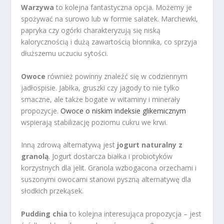
Warzywa
to kolejna fantastyczna opcja. Możemy je
spożywać na surowo lub w formie sałatek. Marchewki,
papryka czy ogórki charakteryzują się niską
kalorycznością i dużą zawartością błonnika, co sprzyja
dłuższemu uczuciu sytości.
Owoce
również powinny znaleźć się w codziennym
jadłospisie. Jabłka, gruszki czy jagody to nie tylko
smaczne, ale także bogate w witaminy i minerały
propozycje.
Owoce o niskim indeksie glikemicznym
wspierają stabilizację poziomu cukru we krwi.
Inną zdrową alternatywą jest
jogurt naturalny z
granolą
. Jogurt dostarcza białka i probiotyków
korzystnych dla jelit. Granola wzbogacona orzechami i
suszonymi owocami stanowi pyszną alternatywę dla
słodkich przekąsek.
Pudding chia
to kolejna interesująca propozycja – jest