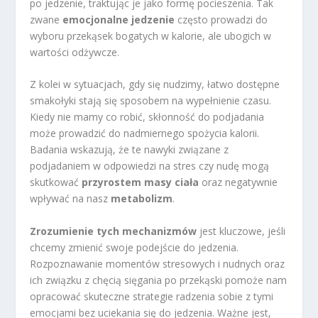
po jedzenie, traktując je jako formę pocieszenia. Tak
zwane
emocjonalne jedzenie
często prowadzi do
wyboru przekąsek bogatych w kalorie, ale ubogich w
wartości odżywcze.
Z kolei w sytuacjach, gdy się nudzimy, łatwo dostępne
smakołyki stają się sposobem na wypełnienie czasu.
Kiedy nie mamy co robić, skłonność do podjadania
może prowadzić do nadmiernego spożycia kalorii.
Badania wskazują, że te nawyki związane z
podjadaniem w odpowiedzi na stres czy nudę mogą
skutkować
przyrostem masy ciała
oraz negatywnie
wpływać na nasz
metabolizm
.
Zrozumienie tych mechanizmów
jest kluczowe, jeśli
chcemy zmienić swoje podejście do jedzenia.
Rozpoznawanie momentów stresowych i nudnych oraz
ich związku z chęcią sięgania po przekąski pomoże nam
opracować skuteczne strategie radzenia sobie z tymi
emocjami bez uciekania się do jedzenia. Ważne jest,