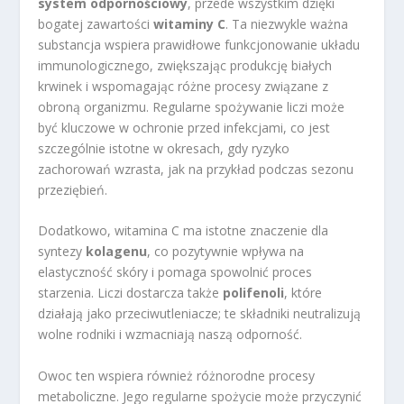
system odpornościowy
, przede wszystkim dzięki
bogatej zawartości
witaminy C
. Ta niezwykle ważna
substancja wspiera prawidłowe funkcjonowanie układu
immunologicznego, zwiększając produkcję białych
krwinek i wspomagając różne procesy związane z
obroną organizmu. Regularne spożywanie liczi może
być kluczowe w ochronie przed infekcjami, co jest
szczególnie istotne w okresach, gdy ryzyko
zachorowań wzrasta, jak na przykład podczas sezonu
przeziębień.
Dodatkowo, witamina C ma istotne znaczenie dla
syntezy
kolagenu
, co pozytywnie wpływa na
elastyczność skóry i pomaga spowolnić proces
starzenia. Liczi dostarcza także
polifenoli
, które
działają jako przeciwutleniacze; te składniki neutralizują
wolne rodniki i wzmacniają naszą odporność.
Owoc ten wspiera również różnorodne procesy
metaboliczne. Jego regularne spożycie może przyczynić