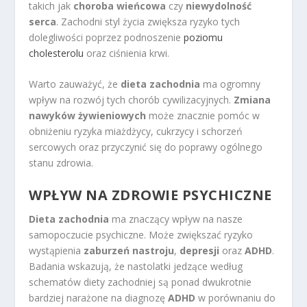
takich jak
choroba wieńcowa
czy
niewydolność
serca
. Zachodni styl życia zwiększa ryzyko tych
dolegliwości poprzez podnoszenie
poziomu
cholesterolu
oraz ciśnienia krwi.
Warto zauważyć, że
dieta zachodnia
ma ogromny
wpływ na rozwój tych chorób cywilizacyjnych.
Zmiana
nawyków żywieniowych
może znacznie pomóc w
obniżeniu ryzyka miażdżycy, cukrzycy i schorzeń
sercowych oraz przyczynić się do poprawy ogólnego
stanu zdrowia.
WPŁYW NA ZDROWIE PSYCHICZNE
Dieta zachodnia
ma znaczący wpływ na nasze
samopoczucie psychiczne. Może zwiększać ryzyko
wystąpienia
zaburzeń nastroju
,
depresji
oraz
ADHD
.
Badania wskazują, że nastolatki jedzące według
schematów diety zachodniej są ponad dwukrotnie
bardziej narażone na diagnozę
ADHD
w porównaniu do