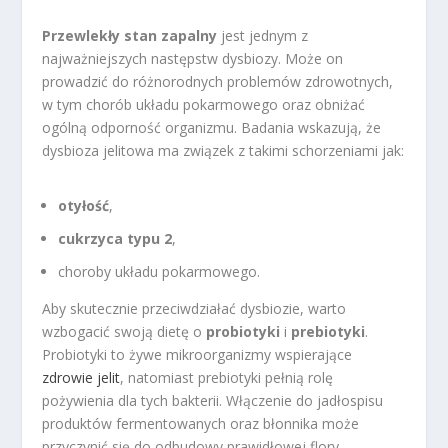
Przewlekły stan zapalny
jest jednym z
najważniejszych następstw dysbiozy. Może on
prowadzić do różnorodnych problemów zdrowotnych,
w tym chorób układu pokarmowego oraz obniżać
ogólną odporność organizmu. Badania wskazują, że
dysbioza jelitowa ma związek z takimi schorzeniami jak:
otyłość
,
cukrzyca typu 2
,
choroby układu pokarmowego.
Aby skutecznie przeciwdziałać dysbiozie, warto
wzbogacić swoją dietę o
probiotyki
i
prebiotyki
.
Probiotyki to żywe mikroorganizmy wspierające
zdrowie jelit
, natomiast prebiotyki pełnią rolę
pożywienia dla tych bakterii. Włączenie do jadłospisu
produktów fermentowanych oraz błonnika może
przyczynić się do odbudowy prawidłowej flory