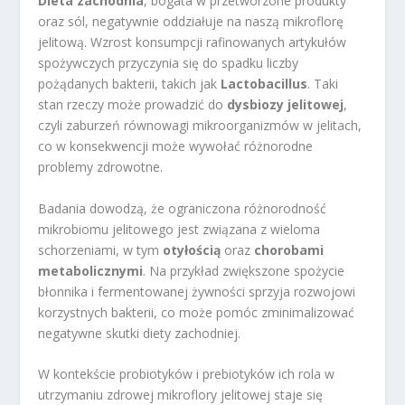
Dieta zachodnia
, bogata w przetworzone produkty
oraz sól, negatywnie oddziałuje na naszą mikroflorę
jelitową. Wzrost konsumpcji rafinowanych artykułów
spożywczych przyczynia się do spadku liczby
pożądanych bakterii, takich jak
Lactobacillus
. Taki
stan rzeczy może prowadzić do
dysbiozy jelitowej
,
czyli zaburzeń równowagi mikroorganizmów w jelitach,
co w konsekwencji może wywołać różnorodne
problemy zdrowotne.
Badania dowodzą, że ograniczona różnorodność
mikrobiomu jelitowego jest związana z wieloma
schorzeniami, w tym
otyłością
oraz
chorobami
metabolicznymi
. Na przykład zwiększone spożycie
błonnika i fermentowanej żywności sprzyja rozwojowi
korzystnych bakterii, co może pomóc zminimalizować
negatywne skutki diety zachodniej.
W kontekście probiotyków i prebiotyków ich rola w
utrzymaniu zdrowej mikroflory jelitowej staje się