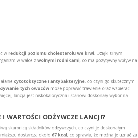
óc w
redukcji poziomu cholesterolu we krwi
. Dzięki silnym
rganizm w walce z
wolnymi rodnikami
, co ma pozytywny wpływ na
iałanie
cytotoksyczne
i
antybakteryjne
, co czyni go skutecznym
ożywanie tych owoców
może poprawić trawienie oraz wspierać
więcej, lancja jest niskokaloryczna i stanowi doskonały wybór na
E I WARTOŚCI ODŻYWCZE LANCJI?
ziwą skarbnicą składników odżywczych, co czyni je doskonałym
g miąższu dostarcza około
67 kcal
, co sprawia, że można je uznać za