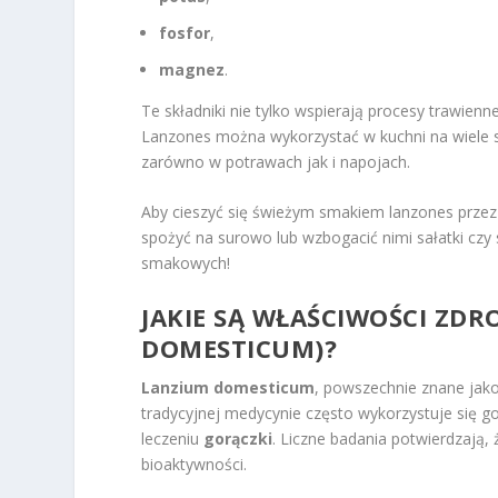
fosfor
,
magnez
.
Te składniki nie tylko wspierają procesy trawienn
Lanzones można wykorzystać w kuchni na wiele s
zarówno w potrawach jak i napojach.
Aby cieszyć się świeżym smakiem lanzones przez
spożyć na surowo lub wzbogacić nimi sałatki czy
smakowych!
JAKIE SĄ WŁAŚCIWOŚCI ZD
DOMESTICUM)?
Lanzium domesticum
, powszechnie znane jako
tradycyjnej medycynie często wykorzystuje się g
leczeniu
gorączki
. Liczne badania potwierdzają, 
bioaktywności.