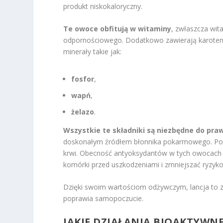
produkt niskokaloryczny.
Te owoce obfitują w witaminy
, zwłaszcza wit
odpornościowego. Dodatkowo zawierają karoten, k
minerały takie jak:
fosfor
,
wapń
,
żelazo
.
Wszystkie te składniki są niezbędne do pr
doskonałym źródłem błonnika pokarmowego. Pom
krwi. Obecność antyoksydantów w tych owocach pr
komórki przed uszkodzeniami i zmniejszać ryzyko
Dzięki swoim wartościom odżywczym, lancja to z
poprawia samopoczucie.
JAKIE DZIAŁANIA BIOAKTYWNE