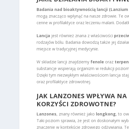
Badania nad bioaktywnością lancji (Lanziu
mogą znacząco wpłynąć na nasze zdrowie. Te o
cenne w profilaktyce oraz leczeniu malarii. Doda
Lancja
jest również znana z właściwości
przeci
rodzajów bólu. Badania dowodzą także jej działa
miejsce w tradycyjnej medycynie.
W składzie lancji znajdziemy
fenole
oraz
terpen
substancje wspierają organizm w redukcji poziomu
Dzięki tym niezwykłym właściwościom lancja sta
oraz profilaktyce zdrowotnej.
JAK LANZONES WPŁYWA NA Z
KORZYŚCI ZDROWOTNE?
Lanzones
, znany również jako
longkong
, to o
Taki poziom sprawia, że jest on doskonałym wyb
znaczenie w kontekście zdrowego odżywiania. Te 