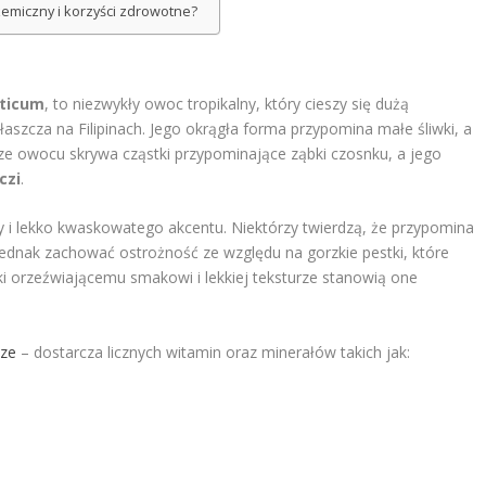
kemiczny i korzyści zdrowotne?
ticum
, to niezwykły owoc tropikalny, który cieszy się dużą
aszcza na Filipinach. Jego okrągła forma przypomina małe śliwki, a
rze owocu skrywa cząstki przypominające ząbki czosnku, a jego
iczi
.
y i lekko kwaskowatego akcentu. Niektórzy twierdzą, że przypomina
jednak zachować ostrożność ze względu na gorzkie pestki, które
 orzeźwiającemu smakowi i lekkiej teksturze stanowią one
cze
– dostarcza licznych witamin oraz minerałów takich jak: