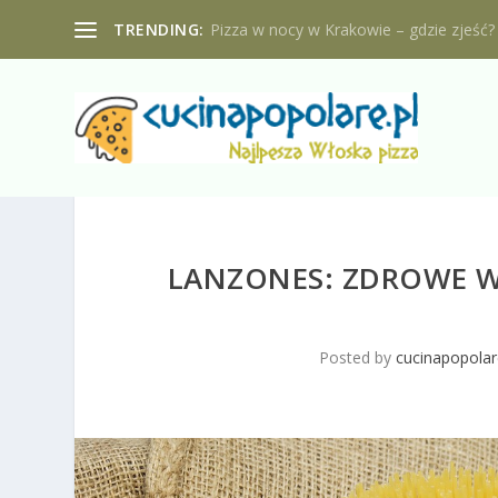
TRENDING:
Pizza w nocy w Krakowie – gdzie zjeść?
LANZONES: ZDROWE W
Posted by
cucinapopolar