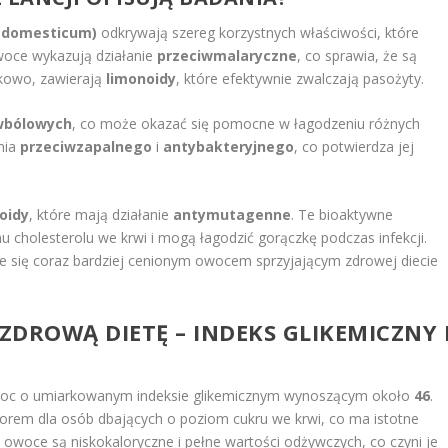
m domesticum)
odkrywają szereg korzystnych właściwości, które
woce wykazują działanie
przeciwmalaryczne
, co sprawia, że są
tkowo, zawierają
limonoidy
, które efektywnie zwalczają pasożyty.
wbólowych
, co może okazać się pomocne w łagodzeniu różnych
nia
przeciwzapalnego
i
antybakteryjnego
, co potwierdza jej
oidy
, które mają działanie
antymutagenne
. Te bioaktywne
 cholesterolu we krwi i mogą łagodzić gorączkę podczas infekcji.
je się coraz bardziej cenionym owocem sprzyjającym zdrowej diecie
DROWĄ DIETĘ – INDEKS GLIKEMICZNY 
woc o umiarkowanym indeksie glikemicznym wynoszącym około
46
.
orem dla osób dbających o poziom cukru we krwi, co ma istotne
owoce są niskokaloryczne i pełne wartości odżywczych, co czyni je