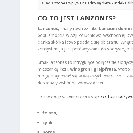
Jak lanzones wpływa na zdrową dietę – indeks gli
CO TO JEST LANZONES?
Lanzones
, znany również jako
Lansium domes
popularnością w Azji Południowo-Wschodniej, zwł
cienka skórka łatwo poddaje się obieraniu. Wnęt
konsystencja jest porównywana do soczystego
l
Smak lanzones to intrygujące połączenie słodycz
mieszankę
liczi
,
winogron
i
grejpfruta
. Warto 
mogą znajdować się w większych owocach. Dzięki
doskonały wybór na zdrowy deser.
Ten owoc jest ceniony za swoje
wartości odżyw
żelazo
,
cynk
,
potas
,