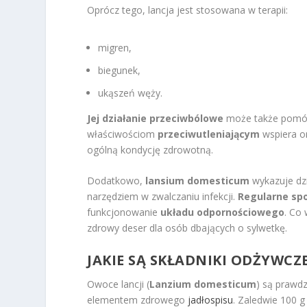
Oprócz tego, lancja jest stosowana w terapii:
migren,
biegunek,
ukąszeń węży.
Jej działanie przeciwbólowe
może także pom
właściwościom
przeciwutleniającym
wspiera o
ogólną kondycję zdrowotną.
Dodatkowo,
lansium domesticum
wykazuje dz
narzędziem w zwalczaniu infekcji.
Regularne sp
funkcjonowanie
układu odpornościowego
. Co 
zdrowy deser dla osób dbających o sylwetkę.
JAKIE SĄ SKŁADNIKI ODŻYWCZ
Owoce lancji (
Lanzium domesticum
) są prawd
elementem zdrowego
jadłospisu
. Zaledwie 100 