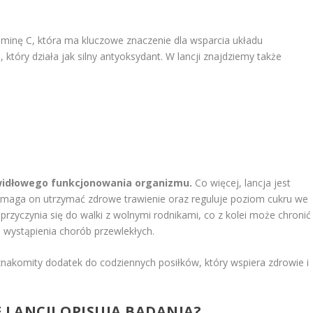
aminę C, która ma kluczowe znaczenie dla wsparcia układu
tóry działa jak silny antyoksydant. W lancji znajdziemy także
awidłowego funkcjonowania organizmu.
Co więcej, lancja jest
aga on utrzymać zdrowe trawienie oraz reguluje poziom cukru we
zyczynia się do walki z wolnymi rodnikami, co z kolei może chronić
 wystąpienia chorób przewlekłych.
nakomity dodatek do codziennych posiłków, który wspiera zdrowie i
 LANCJI OPISUJĄ BADANIA?