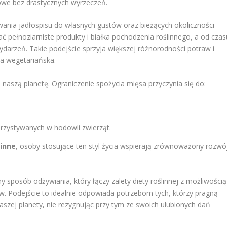
iowe bez drastycznych wyrzeczeń.
nia jadłospisu do własnych gustów oraz bieżących okoliczności
 pełnoziarniste produkty i białka pochodzenia roślinnego, a od czas
darzeń. Takie podejście sprzyja większej różnorodności potraw i
ta wegetariańska.
naszą planetę. Ograniczenie spożycia mięsa przyczynia się do:
rzystywanych w hodowli zwierząt.
linne
, osoby stosujące ten styl życia wspierają zrównoważony rozwó
zny sposób odżywiania, który łączy zalety diety roślinnej z możliwością
 Podejście to idealnie odpowiada potrzebom tych, którzy pragną
aszej planety, nie rezygnując przy tym ze swoich ulubionych dań