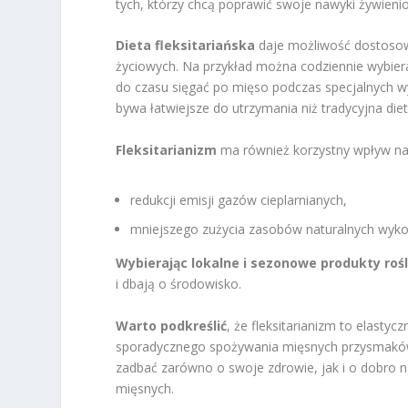
tych, którzy chcą poprawić swoje nawyki żywien
Dieta fleksitariańska
daje możliwość dostosowa
życiowych. Na przykład można codziennie wybierać
do czasu sięgać po mięso podczas specjalnych wy
bywa łatwiejsze do utrzymania niż tradycyjna die
Fleksitarianizm
ma również korzystny wpływ na 
redukcji emisji gazów cieplarnianych,
mniejszego zużycia zasobów naturalnych wyko
Wybierając lokalne i sezonowe produkty roś
i dbają o środowisko.
Warto podkreślić
, że fleksitarianizm to elastyc
sporadycznego spożywania mięsnych przysmaków.
zadbać zarówno o swoje zdrowie, jak i o dobro n
mięsnych.