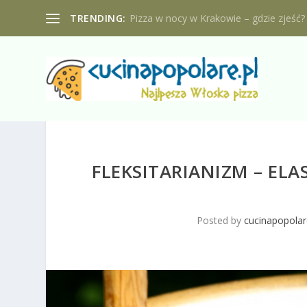
TRENDING:
Pizza w nocy w Krakowie – gdzie zjeść?
FLEKSITARIANIZM – ELA
Posted by
cucinapopolar