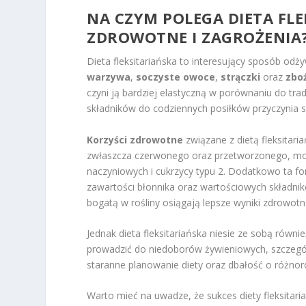
NA CZYM POLEGA DIETA FLEK
ZDROWOTNE I ZAGROŻENIA
Dieta fleksitariańska to interesujący sposób odżyw
warzywa
,
soczyste owoce
,
strączki
oraz
zbo
czyni ją bardziej elastyczną w porównaniu do tra
składników do codziennych posiłków przyczynia 
Korzyści zdrowotne
związane z dietą fleksitar
zwłaszcza czerwonego oraz przetworzonego, mo
naczyniowych i cukrzycy typu 2. Dodatkowo ta f
zawartości błonnika oraz wartościowych składni
bogatą w rośliny osiągają lepsze wyniki zdrowotn
Jednak dieta fleksitariańska niesie ze sobą równ
prowadzić do niedoborów żywieniowych, szczegó
staranne planowanie diety oraz dbałość o różn
Warto mieć na uwadze, że sukces diety fleksitari