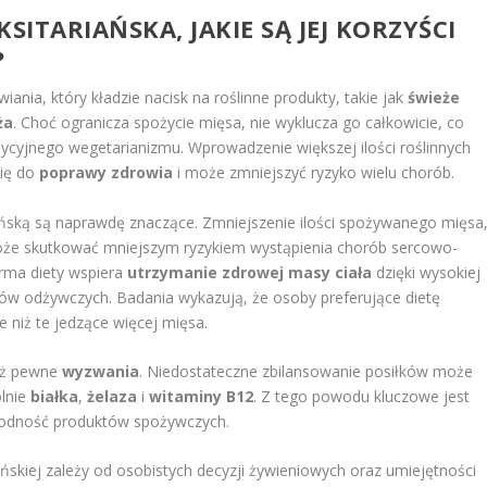
SITARIAŃSKA, JAKIE SĄ JEJ KORZYŚCI
?
iania, który kładzie nacisk na roślinne produkty, takie jak
świeże
ża
. Choć ogranicza spożycie mięsa, nie wyklucza go całkowicie, co
dycyjnego wegetarianizmu. Wprowadzenie większej ilości roślinnych
się do
poprawy zdrowia
i może zmniejszyć ryzyko wielu chorób.
iańską są naprawdę znaczące. Zmniejszenie ilości spożywanego mięsa
że skutkować mniejszym ryzykiem wystąpienia chorób sercowo-
orma diety wspiera
utrzymanie zdrowej masy ciała
dzięki wysokiej
ków odżywczych. Badania wykazują, że osoby preferujące dietę
e niż te jedzące więcej mięsa.
ież pewne
wyzwania
. Niedostateczne zbilansowanie posiłków może
lnie
białka
,
żelaza
i
witaminy B12
. Z tego powodu kluczowe jest
orodność produktów spożywczych.
ańskiej zależy od osobistych decyzji żywieniowych oraz umiejętności