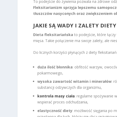
To podejście do żywienia pozwala na zdrowe od
Fleksitarianizm sprzyja lepszemu samopoczu
tłuszczów nasyconych oraz zwiększeniem ob
JAKIE SĄ WADY I ZALETY DIETY
Dieta fleksitariańska
to podejście, które łącz
mięsa. Takie połączenie ma swoje zalety, ale ni
Do licznych korzyści płynących z diety fleksitariań
duża ilość błonnika
: obfitość warzyw, owocó
pokarmowego,
wysoka zawartość witamin i minerałów
: r
substancji odżywczych dla organizmu,
kontrola masy ciała
: regularne spożywanie 
wspierać proces odchudzania,
elastyczność diety
: możliwość sięgania po m
przystępna dla tych, którzy nie chcą rezygnow