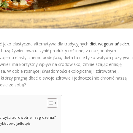
ć jako elastyczna alternatywa dla tradycyjnych
diet wegetariańskich
.
 bazą żywieniową uczynić produkty roślinne, z okazjonalnym
swojemu elastycznemu podejściu, dieta ta nie tylko wpływa pozytywni
również ma korzystny wpływ na środowisko, zmniejszając emisję
sa. W dobie rosnącej świadomości ekologicznej i zdrowotnej,
ch, którzy pragną dbać o swoje zdrowie i jednocześnie chronić naszą
niesie ze sobą?
 korzyści zdrowotne i zagrożenia?
zykładowy jadłospis