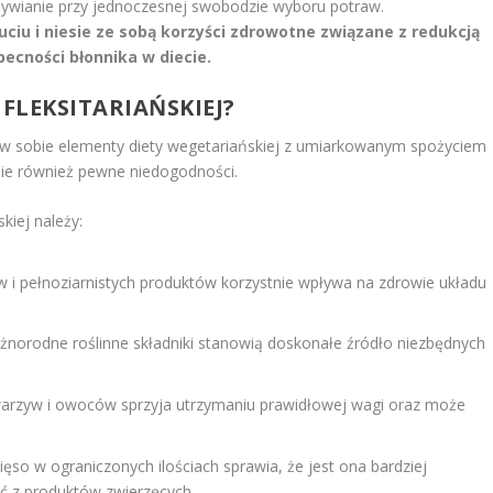
żywianie przy jednoczesnej swobodzie wyboru potraw.
ciu i niesie ze sobą korzyści zdrowotne związane z redukcją
ecności błonnika w diecie.
 FLEKSITARIAŃSKIEJ?
y w sobie elementy diety wegetariańskiej z umiarkowanym spożyciem
esie również pewne niedogodności.
skiej należy:
w i pełnoziarnistych produktów korzystnie wpływa na zdrowie układu
óżnorodne roślinne składniki stanowią doskonałe źródło niezbędnych
warzyw i owoców sprzyja utrzymaniu prawidłowej wagi oraz może
ięso w ograniczonych ilościach sprawia, że jest ona bardziej
ać z produktów zwierzęcych.