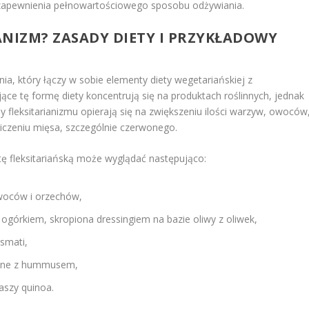
 zapewnienia pełnowartościowego sposobu odżywiania.
ANIZM? ZASADY DIETY I PRZYKŁADOWY
ia, który łączy w sobie elementy diety wegetariańskiej z
e tę formę diety koncentrują się na produktach roślinnych, jednak
y fleksitarianizmu opierają się na zwiększeniu ilości warzyw, owoców
czeniu mięsa, szczególnie czerwonego.
tę fleksitariańską może wyglądać następująco:
woców i orzechów,
 ogórkiem, skropiona dressingiem na bazie oliwy z oliwek,
smati,
dane z hummusem,
aszy quinoa.