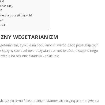
ska?
ariańskiej?
ę?
cie dla początkujących?
ką?
siłki
YCZNY WEGETARIANIZM
wegetarianizm, zyskuje na popularności wśród osób poszukujących
ie łączy w sobie zdrowe odżywianie z możliwością okazjonalnego
wiają na roślinne składniki – takie jak:
ryb. Dzięki temu fleksitarianizm stanowi atrakcyjną alternatywę dla