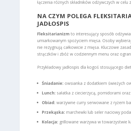
łączenia różnych składników odżywczych w celu
NA CZYM POLEGA FLEKSITARI
JADŁOSPIS
Fleksitarianizm
to interesujący sposób odżywian
umiarkowanym spożyciem mięsa. Osoby wybierając
nie rezygnują całkowicie z mięsa. Kluczowe zasad
strączków i zbóż w codziennym menu oraz ograni
Przykładowy jadłospis dla kogoś stosującego die
Śniadanie:
owsianka z dodatkiem świeżych o
Lunch:
sałatka z ciecierzycą, pomidorami oraz
Obiad:
warzywne curry serwowane z ryżem ba
Przekąska:
marchewki lub seler naciowy po
Kolacja:
grillowane warzywa w towarzystwie k