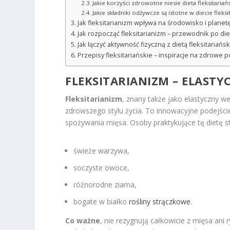
Jakie korzyści zdrowotne niesie dieta fleksitariań
Jakie składniki odżywcze są istotne w diecie fleksit
Jak fleksitarianizm wpływa na środowisko i planet
Jak rozpocząć fleksitarianizm – przewodnik po die
Jak łączyć aktywność fizyczną z dietą fleksitariańs
Przepisy fleksitariańskie – inspiracje na zdrowe po
FLEKSITARIANIZM – ELAST
Fleksitarianizm
, znany także jako elastyczny 
zdrowszego stylu życia. To innowacyjne podejśc
spożywania mięsa. Osoby praktykujące tę dietę sta
świeże warzywa,
soczyste owoce,
różnorodne ziarna,
bogate w białko
rośliny strączkowe
.
Co ważne
, nie rezygnują całkowicie z mięsa ani 