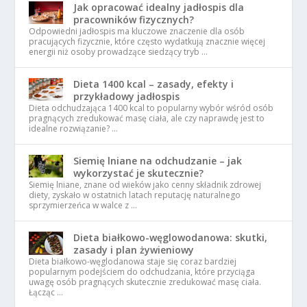
Jak opracować idealny jadłospis dla
pracowników fizycznych?
Odpowiedni jadłospis ma kluczowe znaczenie dla osób
pracujących fizycznie, które często wydatkują znacznie więcej
energii niż osoby prowadzące siedzący tryb …
Dieta 1400 kcal – zasady, efekty i
przykładowy jadłospis
Dieta odchudzająca 1400 kcal to popularny wybór wśród osób
pragnących zredukować masę ciała, ale czy naprawdę jest to
idealne rozwiązanie? …
Siemię lniane na odchudzanie – jak
wykorzystać je skutecznie?
Siemię lniane, znane od wieków jako cenny składnik zdrowej
diety, zyskało w ostatnich latach reputację naturalnego
sprzymierzeńca w walce z …
Dieta białkowo-węglowodanowa: skutki,
zasady i plan żywieniowy
Dieta białkowo-węglodanowa staje się coraz bardziej
popularnym podejściem do odchudzania, które przyciąga
uwagę osób pragnących skutecznie zredukować masę ciała.
Łącząc …