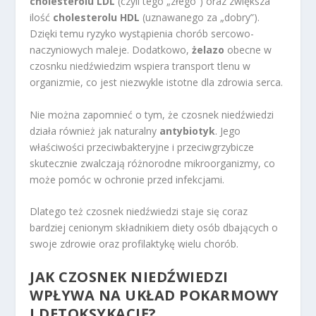
cholesterolu LDL
(czyli tego „złego”) oraz zwiększa
ilość
cholesterolu HDL
(uznawanego za „dobry”).
Dzięki temu ryzyko wystąpienia chorób sercowo-
naczyniowych maleje. Dodatkowo,
żelazo
obecne w
czosnku niedźwiedzim wspiera transport tlenu w
organizmie, co jest niezwykle istotne dla zdrowia serca.
Nie można zapomnieć o tym, że czosnek niedźwiedzi
działa również jak naturalny
antybiotyk
. Jego
właściwości przeciwbakteryjne i przeciwgrzybicze
skutecznie zwalczają różnorodne mikroorganizmy, co
może pomóc w ochronie przed infekcjami.
Dlatego też czosnek niedźwiedzi staje się coraz
bardziej cenionym składnikiem diety osób dbających o
swoje zdrowie oraz profilaktykę wielu chorób.
JAK CZOSNEK NIEDŹWIEDZI
WPŁYWA NA UKŁAD POKARMOWY
I DETOKSYKACJĘ?