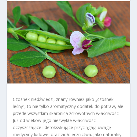
Czosnek niedźwiedzi, znany również jako „czosnek
leśny”, to nie tylko aromatyczny dodatek do potraw, ale
przede wszystkim skarbnica zdrowotnych właściwości.
Już od wieków jego niezwykłe właściwości
oczyszczające i detoksykujące przyciągają uwagę
medycyny ludowej oraz ziołolecznictwa. Jako naturalny