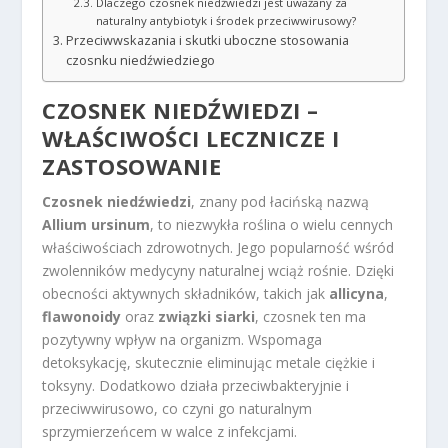
Dlaczego czosnek niedźwiedzi jest uważany za
naturalny antybiotyk i środek przeciwwirusowy?
Przeciwwskazania i skutki uboczne stosowania
czosnku niedźwiedziego
CZOSNEK NIEDŹWIEDZI –
WŁAŚCIWOŚCI LECZNICZE I
ZASTOSOWANIE
Czosnek niedźwiedzi
, znany pod łacińską nazwą
Allium ursinum
, to niezwykła roślina o wielu cennych
właściwościach zdrowotnych. Jego popularność wśród
zwolenników medycyny naturalnej wciąż rośnie. Dzięki
obecności aktywnych składników, takich jak
allicyna
,
flawonoidy
oraz
związki siarki
, czosnek ten ma
pozytywny wpływ na organizm. Wspomaga
detoksykację, skutecznie eliminując metale ciężkie i
toksyny. Dodatkowo działa przeciwbakteryjnie i
przeciwwirusowo, co czyni go naturalnym
sprzymierzeńcem w walce z infekcjami.