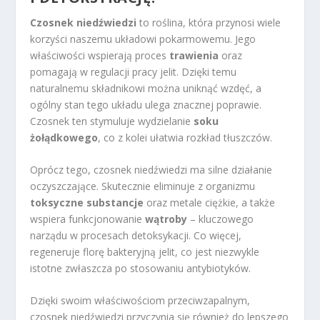
Czosnek niedźwiedzi
to roślina, która przynosi wiele
korzyści naszemu układowi pokarmowemu. Jego
właściwości wspierają proces
trawienia
oraz
pomagają w regulacji pracy jelit. Dzięki temu
naturalnemu składnikowi można uniknąć wzdęć, a
ogólny stan tego układu ulega znacznej poprawie.
Czosnek ten stymuluje wydzielanie
soku
żołądkowego
, co z kolei ułatwia rozkład tłuszczów.
Oprócz tego, czosnek niedźwiedzi ma silne działanie
oczyszczające. Skutecznie eliminuje z organizmu
toksyczne substancje
oraz metale ciężkie, a także
wspiera funkcjonowanie
wątroby
– kluczowego
narządu w procesach detoksykacji. Co więcej,
regeneruje florę bakteryjną jelit, co jest niezwykle
istotne zwłaszcza po stosowaniu antybiotyków.
Dzięki swoim właściwościom przeciwzapalnym,
czosnek niedźwiedzi przyczynia się również do lepszego