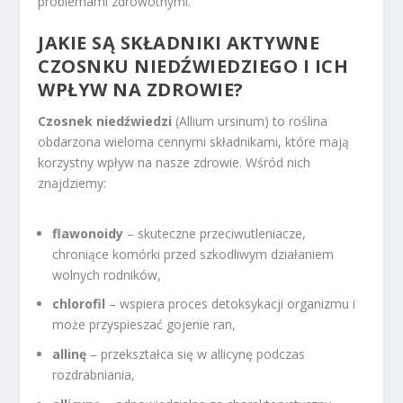
problemami zdrowotnymi.
JAKIE SĄ SKŁADNIKI AKTYWNE
CZOSNKU NIEDŹWIEDZIEGO I ICH
WPŁYW NA ZDROWIE?
Czosnek niedźwiedzi
(Allium ursinum) to roślina
obdarzona wieloma cennymi składnikami, które mają
korzystny wpływ na nasze zdrowie. Wśród nich
znajdziemy:
flawonoidy
– skuteczne przeciwutleniacze,
chroniące komórki przed szkodliwym działaniem
wolnych rodników,
chlorofil
– wspiera proces detoksykacji organizmu i
może przyspieszać gojenie ran,
allinę
– przekształca się w allicynę podczas
rozdrabniania,