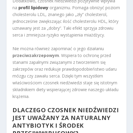
Dodatkowo, czosnek niedźwiedzi pozytywnie wpływa
na
profil lipidowy
organizmu. Pomaga obniżyć poziom
cholesterolu LDL, znanego jako „zły” cholesterol,
jednocześnie zwiększając ilość cholesterolu HDL, który
uznawany jest za „dobry”. Taki efekt sprzyja zdrowiu
serca i zmniejsza ryzyko wystąpienia miażdżycy.
Nie można również zapominać o jego działaniu
przeciwzakrzepowym
. Wspiera to ochronę przed
stanami zapalnymi związanymi z tworzeniem się
zakrzepów oraz redukuje prawdopodobieństwo udaru
mózgu czy zawału serca. Dzięki tym wszystkim
właściwościom czosnek niedźwiedzi staje się istotnym
składnikiem diety wspierającej zdrowie naszego układu
krążenia.
DLACZEGO CZOSNEK NIEDŹWIEDZI
JEST UWAŻANY ZA NATURALNY
ANTYBIOTYK I ŚRODEK