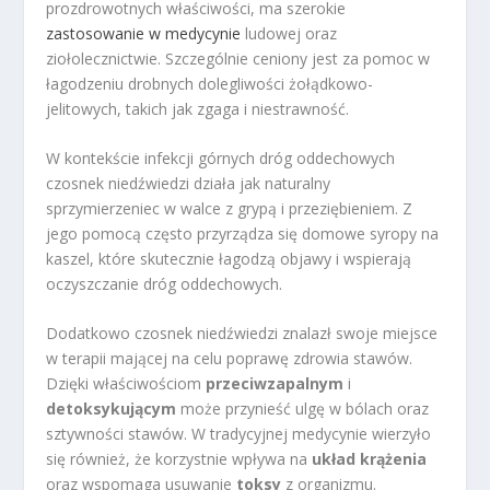
prozdrowotnych właściwości, ma szerokie
zastosowanie w medycynie
ludowej oraz
ziołolecznictwie. Szczególnie ceniony jest za pomoc w
łagodzeniu drobnych dolegliwości żołądkowo-
jelitowych, takich jak zgaga i niestrawność.
W kontekście infekcji górnych dróg oddechowych
czosnek niedźwiedzi działa jak naturalny
sprzymierzeniec w walce z grypą i przeziębieniem. Z
jego pomocą często przyrządza się domowe syropy na
kaszel, które skutecznie łagodzą objawy i wspierają
oczyszczanie dróg oddechowych.
Dodatkowo czosnek niedźwiedzi znalazł swoje miejsce
w terapii mającej na celu poprawę zdrowia stawów.
Dzięki właściwościom
przeciwzapalnym
i
detoksykującym
może przynieść ulgę w bólach oraz
sztywności stawów. W tradycyjnej medycynie wierzyło
się również, że korzystnie wpływa na
układ krążenia
oraz wspomaga usuwanie
toksy
z organizmu.