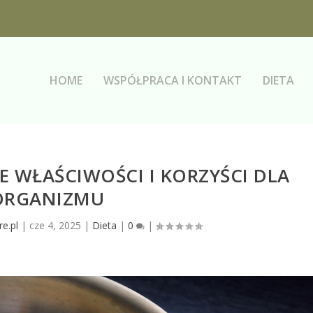
HOME
WSPÓŁPRACA I KONTAKT
DIETA
 WŁAŚCIWOŚCI I KORZYŚCI DLA
ORGANIZMU
e.pl
|
cze 4, 2025
|
Dieta
|
0
|