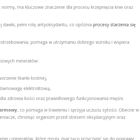
normy, ma kluczowe znaczenie dla procesu krzepnięcia krwi oraz
j dawki, pełni rolę antyoksydantu, co opóźnia
procesy starzenia się
potrzebowania, pomaga w utrzymaniu dobrego wzroku i wspiera
ciowych minerałów:
orzenie tkanki kostnej,
y równowagę elektrolitową,
e dla zdrowia kości oraz prawidłowego funkcjonowania mięśni.
karmowy
, co pomaga w trawieniu i sprzyja uczuciu sytości. Obecne w
utleniacze, chroniąc organizm przed stresem oksydacyjnym oraz
tamin i minerałów, które mogą znacząco przyczynić się do poprawy