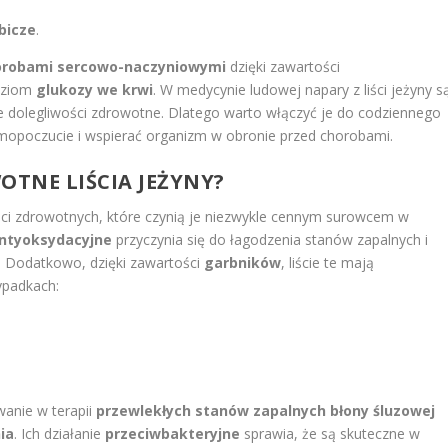
bicze
.
horobami sercowo-naczyniowymi
dzięki zawartości
poziom
glukozy we krwi
. W medycynie ludowej napary z liści jeżyny s
e dolegliwości zdrowotne. Dlatego warto włączyć je do codziennego
mopoczucie i wspierać organizm w obronie przed chorobami.
OTNE LIŚCIA JEŻYNY?
ci zdrowotnych, które czynią je niezwykle cennym surowcem w
ntyoksydacyjne
przyczynia się do łagodzenia stanów zapalnych i
 Dodatkowo, dzięki zawartości
garbników
, liście te mają
ypadkach:
wanie w terapii
przewlekłych stanów zapalnych błony śluzowej
ia
. Ich działanie
przeciwbakteryjne
sprawia, że są skuteczne w