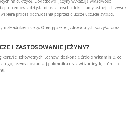
ących na cukrzycę. Dodatkowo, jeżyny wykazują właściwości
u problemów z dziąsłami oraz innych infekcji jamy ustnej. Ich wysok
 wspiera proces odchudzania poprzez dłuższe uczucie sytości.
wym składnikiem diety. Oferują szereg zdrowotnych korzyści oraz
ICZE I ZASTOSOWANIE JEŻYNY?
reg korzyści zdrowotnych. Stanowi doskonałe źródło
witamin C
, co
z tego, jeżyny dostarczają
błonnika
oraz
witaminy K
, które są
mu.