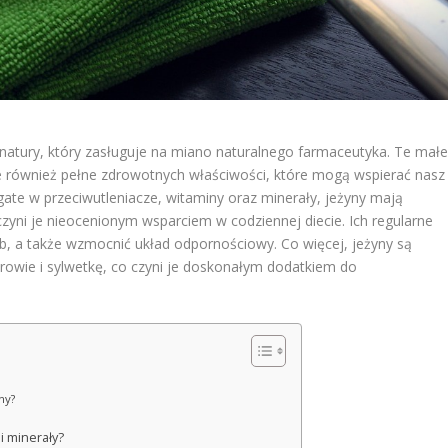
 natury, który zasługuje na miano naturalnego farmaceutyka. Te małe
e również pełne zdrowotnych właściwości, które mogą wspierać nasz
ate w przeciwutleniacze, witaminy oraz minerały, jeżyny mają
 czyni je nieocenionym wsparciem w codziennej diecie. Ich regularne
b, a także wzmocnić układ odpornościowy. Co więcej, jeżyny są
drowie i sylwetkę, co czyni je doskonałym dodatkiem do
ny?
i minerały?