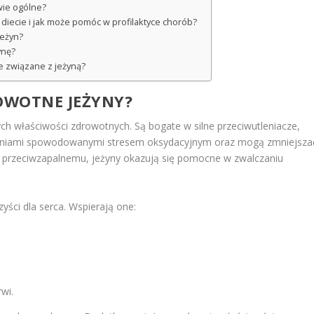
wie ogólne?
w diecie i jak może pomóc w profilaktyce chorób?
jeżyn?
ynę?
e związane z jeżyną?
ROWOTNE JEŻYNY?
ch właściwości zdrowotnych. Są bogate w silne przeciwutleniacze,
dzeniami spowodowanymi stresem oksydacyjnym oraz mogą zmniejsza
u przeciwzapalnemu, jeżyny okazują się pomocne w zwalczaniu
ści dla serca. Wspierają one:
wi.