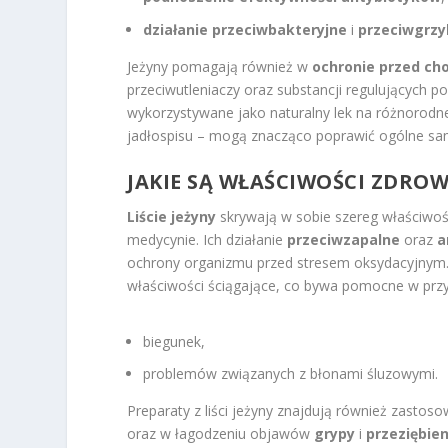
działanie przeciwbakteryjne
i
przeciwgrzy
Jeżyny pomagają również w
ochronie przed c
przeciwutleniaczy oraz substancji regulujących 
wykorzystywane jako naturalny lek na różnorodn
jadłospisu – mogą znacząco poprawić ogólne sa
JAKIE SĄ WŁAŚCIWOŚCI ZDROW
Liście jeżyny
skrywają w sobie szereg właściwoś
medycynie. Ich działanie
przeciwzapalne
oraz
a
ochrony organizmu przed stresem oksydacyjnym.
właściwości ściągające, co bywa pomocne w prz
biegunek,
problemów związanych z błonami śluzowymi.
Preparaty z liści jeżyny znajdują również zastoso
oraz w łagodzeniu objawów
grypy
i
przeziębien