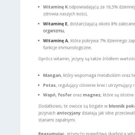
Witaminę K
odpowiadającą za 16,5% dziennej 
zdrowia naszych kości,
Witaminę E
, dostarczającą około 8% zalecane
organizmu
,
Witaminę A
, która pokrywa 7% dziennego za
funkcje immunologiczne.
Oprócz witamin, jeżyny są także źródłem wartoś
Mangan
, który wspomaga metabolizm oraz tw
Potas
, regulujący ciśnienie krwi i utrzymując
Wapń
,
fosfor
oraz
magnez
, które są istotn
Dodatkowo, te owoce są bogate w
błonnik po
jeżynach
antocyjany
działają jak silne przeciw
stanami zapalnymi.
Reasumując
, jeżyny to prawdziwa skarbnica wi