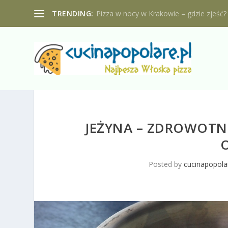
TRENDING:
Pizza w nocy w Krakowie – gdzie zjeść?
JEŻYNA – ZDROWOTNE
Posted by
cucinapopolar