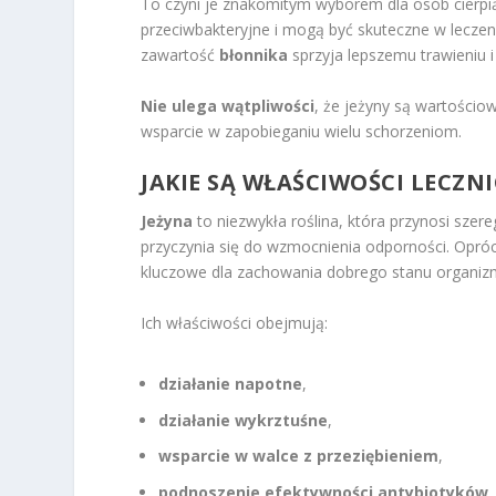
To czyni je znakomitym wyborem dla osób cierpi
przeciwbakteryjne i mogą być skuteczne w leczeni
zawartość
błonnika
sprzyja lepszemu trawieniu i
Nie ulega wątpliwości
, że jeżyny są wartościo
wsparcie w zapobieganiu wielu schorzeniom.
JAKIE SĄ WŁAŚCIWOŚCI LECZN
Jeżyna
to niezwykła roślina, która przynosi sze
przyczynia się do wzmocnienia odporności. Opróc
kluczowe dla zachowania dobrego stanu organiz
Ich właściwości obejmują:
działanie napotne
,
działanie wykrztuśne
,
wsparcie w walce z przeziębieniem
,
podnoszenie efektywności antybiotyków
,