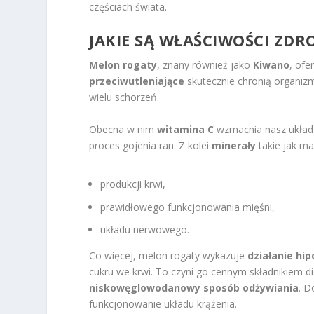
częściach świata.
JAKIE SĄ WŁAŚCIWOŚCI Z
Melon rogaty
, znany również jako
Kiwano
, ofe
przeciwutleniające
skutecznie chronią organizm
wielu schorzeń.
Obecna w nim
witamina C
wzmacnia nasz układ 
proces gojenia ran. Z kolei
minerały
takie jak ma
produkcji krwi,
prawidłowego funkcjonowania mięśni,
układu nerwowego.
Co więcej, melon rogaty wykazuje
działanie hi
cukru we krwi. To czyni go cennym składnikiem di
niskowęglowodanowy sposób odżywiania
. D
funkcjonowanie układu krążenia.