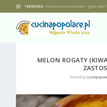
TRENDING:
Pizza w nocy w Krakowie – gdzie zjeść?
MELON ROGATY (KIWAN
ZASTOS
Posted by
cucinapopola