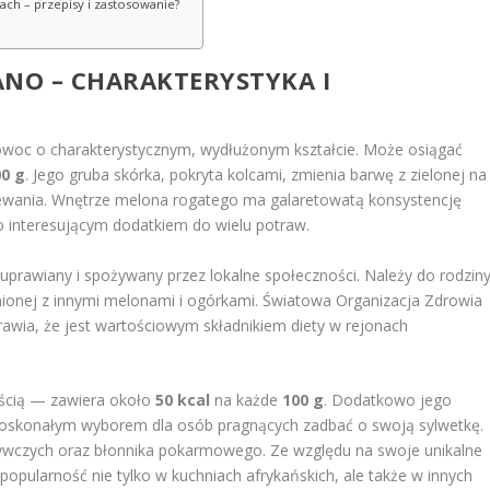
ach – przepisy i zastosowanie?
ANO – CHARAKTERYSTYKA I
 owoc o charakterystycznym, wydłużonym kształcie. Może osiągać
00 g
. Jego gruba skórka, pokryta kolcami, zmienia barwę z zielonej na
ewania. Wnętrze melona rogatego ma galaretowatą konsystencję
o interesującym dodatkiem do wielu potraw.
ie uprawiany i spożywany przez lokalne społeczności. Należy do rodzin
wnionej z innymi melonami i ogórkami. Światowa Organizacja Zdrowia
awia, że jest wartościowym składnikiem diety w rejonach
ością — zawiera około
50 kcal
na każde
100 g
. Dodatkowo jego
t doskonałym wyborem dla osób pragnących zadbać o swoją sylwetkę.
ywczych oraz błonnika pokarmowego. Ze względu na swoje unikalne
pularność nie tylko w kuchniach afrykańskich, ale także w innych