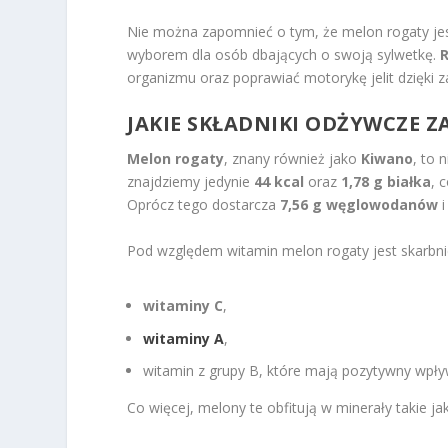
Nie można zapomnieć o tym, że melon rogaty je
wyborem dla osób dbających o swoją sylwetkę.
organizmu oraz poprawiać motorykę jelit dzięki 
JAKIE
SKŁADNIKI ODŻYWCZE
ZA
Melon rogaty
, znany również jako
Kiwano
, to 
znajdziemy jedynie
44 kcal
oraz
1,78 g białka
, 
Oprócz tego dostarcza
7,56 g węglowodanów
i
Pod względem witamin melon rogaty jest skarbni
witaminy C
,
witaminy A
,
witamin z grupy B, które mają pozytywny wpł
Co więcej, melony te obfitują w minerały takie jak