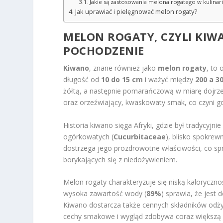
Jakie są zastosowania melona rogatego w kulinari
Jak uprawiać i pielęgnować melon rogaty?
MELON ROGATY, CZYLI KIW
POCHODZENIE
Kiwano
, znane również jako
melon rogaty
, to
długość od
10 do 15 cm
i ważyć między
200 a 3
żółtą, a następnie pomarańczową w miarę dojrz
oraz orzeźwiający, kwaskowaty smak, co czyni g
Historia kiwano sięga Afryki, gdzie był tradycyjn
ogórkowatych (
Cucurbitaceae
), blisko spokre
dostrzega jego prozdrowotne właściwości, co spr
borykających się z niedożywieniem.
Melon rogaty charakteryzuje się niską kaloryczn
wysoka zawartość wody (
89%
) sprawia, że jes
Kiwano dostarcza także cennych składników odż
cechy smakowe i wygląd zdobywa coraz większą po