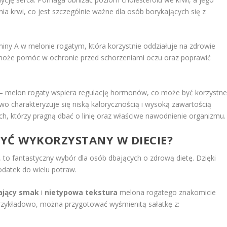
a krwi, co jest szczególnie ważne dla osób borykających się z
iny A w melonie rogatym, która korzystnie oddziałuje na zdrowie
 może pomóc w ochronie przed schorzeniami oczu oraz poprawić
e – melon rogaty wspiera regulację hormonów, co może być korzystn
o charakteryzuje się niską kalorycznością i wysoką zawartością
ch, którzy pragną dbać o linię oraz właściwe nawodnienie organizmu.
YĆ WYKORZYSTANY W DIECIE?
, to fantastyczny wybór dla osób dbających o zdrową dietę. Dzięki
odatek do wielu potraw.
ający smak
i
nietypowa tekstura
melona rogatego znakomicie
Przykładowo, można przygotować wyśmienitą sałatkę z: