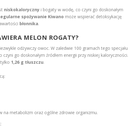
st
niskokaloryczny
i bogaty w wodę, co czyni go doskonałym
Regularne spożywanie Kiwano
może wspierać detoksykację
zawartości
błonnika
.
WIERA MELON ROGATY?
niezwykle odżywczy owoc. W zaledwie 100 gramach tego specjału
co czyni go doskonałym źródłem energii przy niskiej kaloryczności.
 tylko
1,26 g tłuszczu
.
cą:
yw na metabolizm oraz ogólne zdrowie organizmu.
: