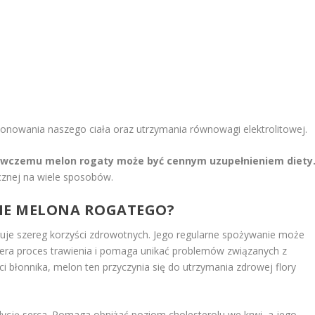
jonowania naszego ciała oraz utrzymania równowagi elektrolitowej.
ywczemu melon rogaty może być cennym uzupełnieniem diety
ycznej na wiele sposobów.
TNE MELONA ROGATEGO?
ruje szereg korzyści zdrowotnych. Jego regularne spożywanie może
piera proces trawienia i pomaga unikać problemów związanych z
błonnika, melon ten przyczynia się do utrzymania zdrowej flory
cję serca. Pomaga obniżać poziom cholesterolu we krwi, a jego