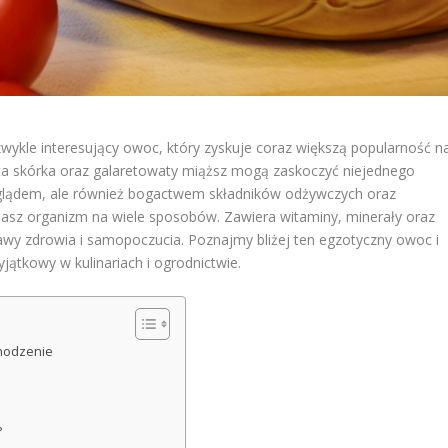
zwykle interesujący owoc, który zyskuje coraz większą popularność n
sta skórka oraz galaretowaty miąższ mogą zaskoczyć niejednego
glądem, ale również bogactwem składników odżywczych oraz
asz organizm na wiele sposobów. Zawiera witaminy, minerały oraz
rawy zdrowia i samopoczucia. Poznajmy bliżej ten egzotyczny owoc i
jątkowy w kulinariach i ogrodnictwie.
chodzenie
?