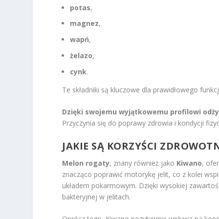
potas
,
magnez
,
wapń
,
żelazo
,
cynk
.
Te składniki są kluczowe dla prawidłowego funkc
Dzięki swojemu wyjątkowemu profilowi odż
Przyczynia się do poprawy zdrowia i kondycji fiz
JAKIE SĄ KORZYŚCI ZDROWO
Melon rogaty
, znany również jako
Kiwano
, ofe
znacząco poprawić motorykę jelit, co z kolei ws
układem pokarmowym. Dzięki wysokiej zawartości 
bakteryjnej w jelitach.
Oprócz tego, Kiwano pozytywnie wpływa na kondy