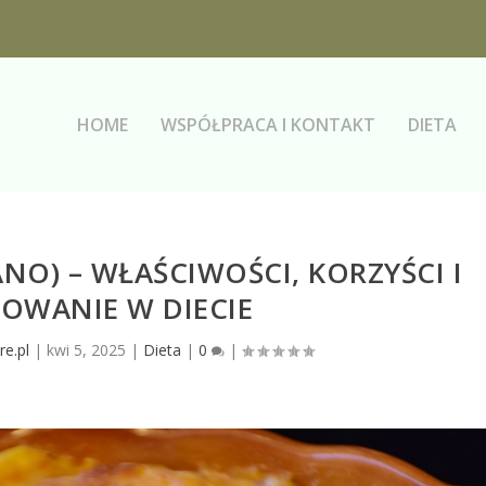
HOME
WSPÓŁPRACA I KONTAKT
DIETA
O) – WŁAŚCIWOŚCI, KORZYŚCI I
OWANIE W DIECIE
re.pl
|
kwi 5, 2025
|
Dieta
|
0
|