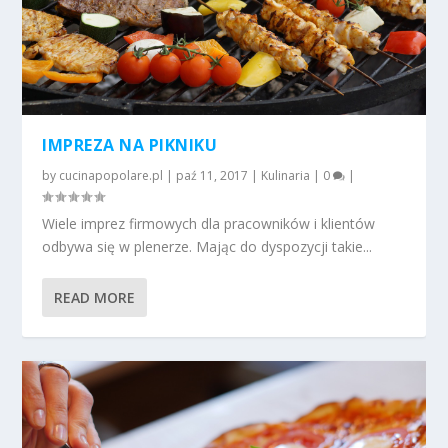
IMPREZA NA PIKNIKU
by
cucinapopolare.pl
|
paź 11, 2017
|
Kulinaria
|
0
|
Wiele imprez firmowych dla pracowników i klientów
odbywa się w plenerze. Mając do dyspozycji takie...
READ MORE