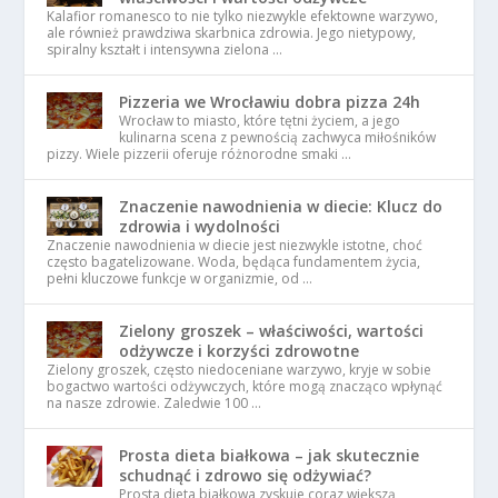
Kalafior romanesco to nie tylko niezwykle efektowne warzywo,
ale również prawdziwa skarbnica zdrowia. Jego nietypowy,
spiralny kształt i intensywna zielona …
Pizzeria we Wrocławiu dobra pizza 24h
Wrocław to miasto, które tętni życiem, a jego
kulinarna scena z pewnością zachwyca miłośników
pizzy. Wiele pizzerii oferuje różnorodne smaki …
Znaczenie nawodnienia w diecie: Klucz do
zdrowia i wydolności
Znaczenie nawodnienia w diecie jest niezwykle istotne, choć
często bagatelizowane. Woda, będąca fundamentem życia,
pełni kluczowe funkcje w organizmie, od …
Zielony groszek – właściwości, wartości
odżywcze i korzyści zdrowotne
Zielony groszek, często niedoceniane warzywo, kryje w sobie
bogactwo wartości odżywczych, które mogą znacząco wpłynąć
na nasze zdrowie. Zaledwie 100 …
Prosta dieta białkowa – jak skutecznie
schudnąć i zdrowo się odżywiać?
Prosta dieta białkowa zyskuje coraz większą