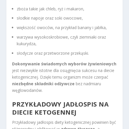
zboża takie jak chleb, ryż i makaron,
słodkie napoje oraz soki owocowe,
większość owoców, na przykład banany i jabłka,
warzywa wysokoskrobiowe, czyli ziemniaki oraz
kukurydza,
słodycze oraz przetworzone przekąski.
Dokonywanie świadomych wyborów żywieniowych
jest niezwykle istotne dla osiągnięcia sukcesu na diecie
ketogenicznej. Dzięki temu organizm może czerpać
niezbędne składniki odżywcze
bez nadmiaru
węglowodanów.
PRZYKŁADOWY JADŁOSPIS NA
DIECIE KETOGENNEJ
Przykładowy jadłospis diety ketogenicznej powinien być
różnorodny i obfitować w
zdrowe tłuszcze
, a