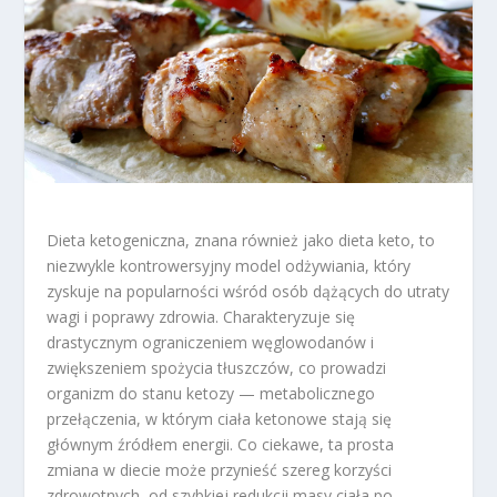
Dieta ketogeniczna, znana również jako dieta keto, to
niezwykle kontrowersyjny model odżywiania, który
zyskuje na popularności wśród osób dążących do utraty
wagi i poprawy zdrowia. Charakteryzuje się
drastycznym ograniczeniem węglowodanów i
zwiększeniem spożycia tłuszczów, co prowadzi
organizm do stanu ketozy — metabolicznego
przełączenia, w którym ciała ketonowe stają się
głównym źródłem energii. Co ciekawe, ta prosta
zmiana w diecie może przynieść szereg korzyści
zdrowotnych, od szybkiej redukcji masy ciała po