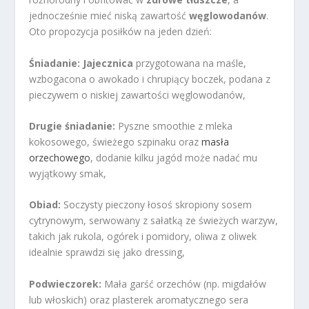
jednocześnie mieć niską zawartość
węglowodanów
.
Oto propozycja posiłków na jeden dzień:
Śniadanie:
Jajecznica
przygotowana na maśle,
wzbogacona o awokado i chrupiący boczek, podana z
pieczywem o niskiej zawartości węglowodanów,
Drugie śniadanie:
Pyszne smoothie z mleka
kokosowego, świeżego szpinaku oraz
masła
orzechowego
, dodanie kilku jagód może nadać mu
wyjątkowy smak,
Obiad:
Soczysty pieczony łosoś skropiony sosem
cytrynowym, serwowany z sałatką ze świeżych warzyw,
takich jak rukola, ogórek i pomidory, oliwa z oliwek
idealnie sprawdzi się jako dressing,
Podwieczorek:
Mała garść orzechów (np. migdałów
lub włoskich) oraz plasterek aromatycznego sera