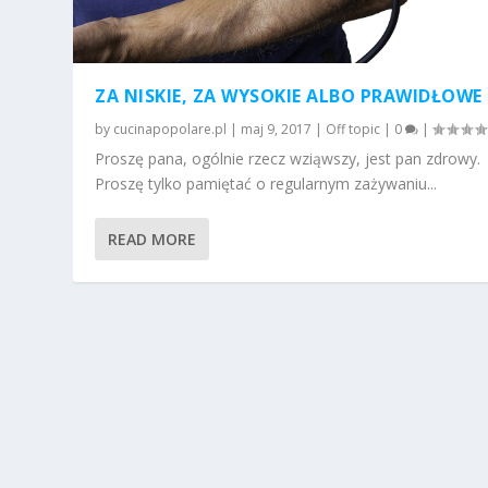
ZA NISKIE, ZA WYSOKIE ALBO PRAWIDŁOWE
by
cucinapopolare.pl
|
maj 9, 2017
|
Off topic
|
0
|
Proszę pana, ogólnie rzecz wziąwszy, jest pan zdrowy.
Proszę tylko pamiętać o regularnym zażywaniu...
READ MORE