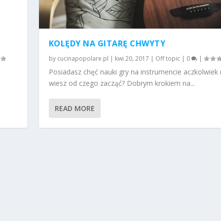
KOLĘDY NA GITARĘ CHWYTY
by
cucinapopolare.pl
|
kwi 20, 2017
|
Off topic
|
0
|
Posiadasz chęć nauki gry na instrumencie aczkolwiek 
wiesz od czego zacząć? Dobrym krokiem na...
READ MORE