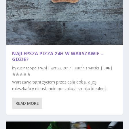
NAJLEPSZA PIZZA 24H W WARSZAWIE –
GDZIE?
by
cucinapopolare.pl
|
wrz 22, 2017
|
Kuchnia włoska
|
0
|
Warszawa tętni życiem przez całą dobę, a jej
mieszkańcy nieustannie poszukują smaku idealnej...
READ MORE