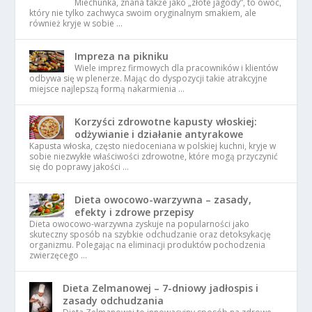
Miechunka, znana także jako „złote jagody”, to owoc,
który nie tylko zachwyca swoim oryginalnym smakiem, ale
również kryje w sobie …
Impreza na pikniku
Wiele imprez firmowych dla pracowników i klientów
odbywa się w plenerze. Mając do dyspozycji takie atrakcyjne
miejsce najlepszą formą nakarmienia …
Korzyści zdrowotne kapusty włoskiej:
odżywianie i działanie antyrakowe
Kapusta włoska, często niedoceniana w polskiej kuchni, kryje w
sobie niezwykłe właściwości zdrowotne, które mogą przyczynić
się do poprawy jakości …
Dieta owocowo-warzywna – zasady,
efekty i zdrowe przepisy
Dieta owocowo-warzywna zyskuje na popularności jako
skuteczny sposób na szybkie odchudzanie oraz detoksykację
organizmu. Polegając na eliminacji produktów pochodzenia
zwierzęcego …
Dieta Zelmanowej – 7-dniowy jadłospis i
zasady odchudzania