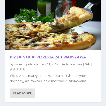
PIZZA NOCĄ: PIZZERIA 24H WARSZAWA
by
cucinapopolare.pl
|
wrz 11, 2017
|
Kuchnia włoska
|
0
|
Wielu z nas marzy o pracy, która nie tylko przynosi
dochody, ale również daje możliwość zdobywania...
READ MORE