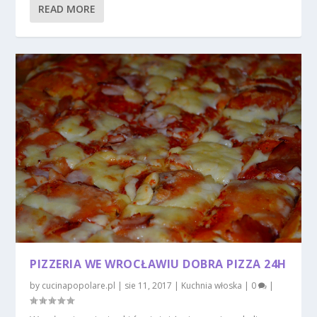
READ MORE
PIZZERIA WE WROCŁAWIU DOBRA PIZZA 24H
by
cucinapopolare.pl
|
sie 11, 2017
|
Kuchnia włoska
|
0
|