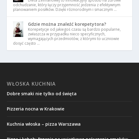
Dieta Zelmanowej to innowacyjny sposób na zdrowe
odchudzanie, który łączy przyjemność jedzenia z efektywnym
planowaniem posiłków. Dzięki różnorodnym i smacznym …
Gdzie można znaleźć korepetytora?
Korepetycje od jakiegoś czasu są bardzo popularne,
zwłaszcza w przypadku nieco specyficznych,
wymagających przedmiotów, z którymi to uczniowie
dosyć często …
WŁOSKA KUCHNIA
Dobre smaki nie tylko od święta
Pizzeria nocna w Krakowie
Kuchnia włoska – pizza Warszawa