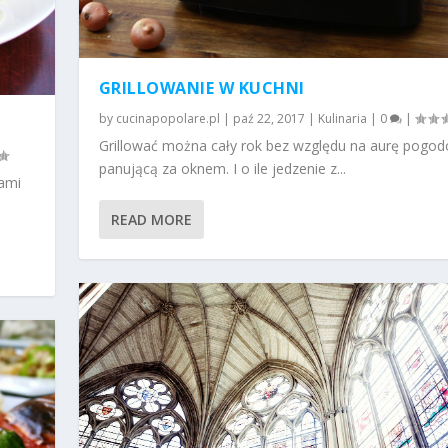
GRILLOWANIE W KUCHNI
by
cucinapopolare.pl
|
paź 22, 2017
|
Kulinaria
|
0
|
Grillować można cały rok bez względu na aurę pogo
panującą za oknem. I o ile jedzenie z...
ami
READ MORE