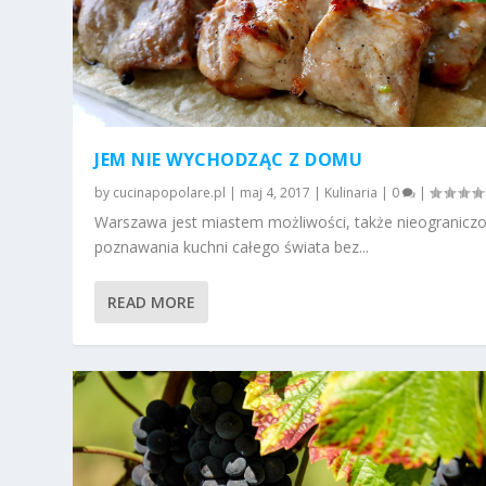
JEM NIE WYCHODZĄC Z DOMU
by
cucinapopolare.pl
|
maj 4, 2017
|
Kulinaria
|
0
|
Warszawa jest miastem możliwości, także nieogranicz
poznawania kuchni całego świata bez...
READ MORE