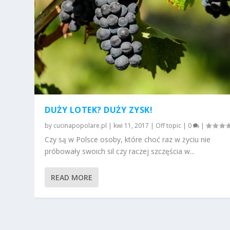
DUŻY LOTEK? DUŻY ZYSK!
by
cucinapopolare.pl
|
kwi 11, 2017
|
Off topic
|
0
|
Czy są w Polsce osoby, które choć raz w życiu nie
próbowały swoich sil czy raczej szczęścia w...
READ MORE