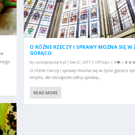
O RÓŻNE RZECZY I SPRAWY MOŻNA SIĘ W 
GORĄCO
onego
by
cucinapopolare.pl
|
kwi 27, 2017
|
Off topic
|
0
|
O różne rzeczy i sprawy można się w życiu gorąco spi
innymi, ale niezaprzeczalną sprawą...
READ MORE