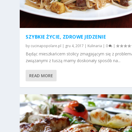
SZYBKIE ŻYCIE, ZDROWE JEDZENIE
by
cucinapopolare.pl
|
gru 4, 2017
|
Kulinaria
|
0
|
Będąc mieszkańcem stolicy zmagającym się z problem
związanymi z tuszą mamy doskonały sposób na...
READ MORE