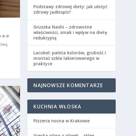
Podstawy zdrowej diety: jak ułożyć
zdrowy jadłospis?
Gruszka Nashi – zdrowotne
właściwości, smak i wpływ na dietę
redukcyjną
dową
Lacobel: paleta kolorów, grubość i
montaż szkła lakierowanego w
praktyce
NAJNOWSZE KOMENTARZE
KUCHNIA WŁOSKA
Pizzeria nocna w Krakowie
Grecka oliwa z oliwek – sklep