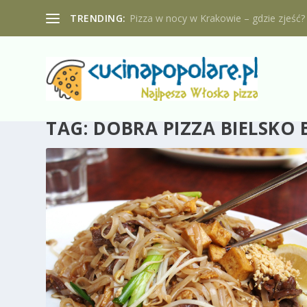
TRENDING:
Pizza w nocy w Krakowie – gdzie zjeść?
TAG:
DOBRA PIZZA BIELSKO 