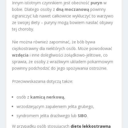
Innym istotnym czynnikiem jest obecność
puryn
w
bobie. Dlatego osoby z
dną moczanową
powinny
ograniczyć lub nawet całkowicie wykluczyć to warzywo
ze swojej diety – puryny mogą bowiem nasilać objawy
tej choroby.
Nie można również zapominać, że bób bywa
ciężkostrawny dla niektórych osób. Może powodować
wzdęcia
i inne dolegliwości żołądkowo-jelitowe, co
sprawia, że osoby z wrażliwym układem pokarmowym
powinny podchodzić do jego spożywania ostrożnie.
Przeciwwskazania dotyczą także:
osób z
kamicą nerkową
,
wrzodziejącym zapaleniem jelita grubego,
syndromem jelita drażliwego lub
SIBO
.
W przypadku osób stosujących
dietę lekkostrawną