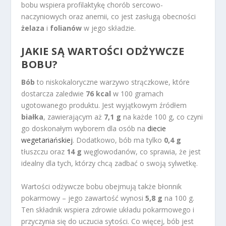
bobu wspiera profilaktykę chorób sercowo-
naczyniowych oraz anemii, co jest zasługą obecności
żelaza
i
folianów
w jego składzie.
JAKIE SĄ WARTOŚCI ODŻYWCZE
BOBU?
Bób
to niskokaloryczne warzywo strączkowe, które
dostarcza zaledwie
76 kcal
w 100 gramach
ugotowanego produktu. Jest wyjątkowym źródłem
białka
, zawierającym aż
7,1 g
na każde 100 g, co czyni
go doskonałym wyborem dla osób na
diecie
wegetariańskiej
. Dodatkowo, bób ma tylko
0,4 g
tłuszczu oraz
14 g
węglowodanów, co sprawia, że jest
idealny dla tych, którzy chcą zadbać o swoją sylwetkę.
Wartości odżywcze bobu obejmują także błonnik
pokarmowy – jego zawartość wynosi
5,8 g
na 100 g.
Ten składnik wspiera zdrowie układu pokarmowego i
przyczynia się do uczucia sytości. Co więcej, bób jest