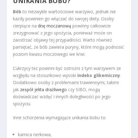
UNIKANIA BOBU?
Bób
to niezwykle wartościowe warzywo, jednak nie
każdy powinien go włączać do swojej diety. Osoby
cierpiące na
dnę moczanową
powinny całkowicie
zrezygnować z jego spożycia, ponieważ może on
zaostrzać objawy tej przypadłości. Warto również
pamiętać, że bób zawiera puryny, które mogą podnosić
poziom kwasu moczowego we krwi.
Cukrzycy też powinni być ostrożni z tym warzywem ze
względu na stosunkowo wysoki
indeks glikemiczny
.
Dodatkowo osoby z problemami trawiennymi, takimi
jak
zespół jelita drażliwego
czy SIBO, mogą
doświadczać wzdęć i innych dolegliwości po jego
spożyciu.
Inne schorzenia wymagające unikania bobu to:
kamica nerkowa,