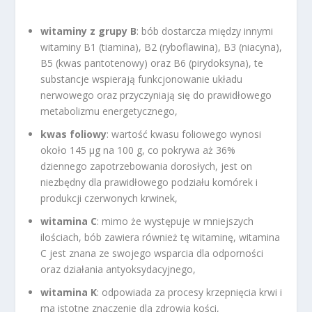
witaminy z grupy B
: bób dostarcza między innymi
witaminy B1 (tiamina), B2 (ryboflawina), B3 (niacyna),
B5 (kwas pantotenowy) oraz B6 (pirydoksyna), te
substancje wspierają funkcjonowanie układu
nerwowego oraz przyczyniają się do prawidłowego
metabolizmu energetycznego,
kwas foliowy
: wartość kwasu foliowego wynosi
około 145 µg na 100 g, co pokrywa aż 36%
dziennego zapotrzebowania dorosłych, jest on
niezbędny dla prawidłowego podziału komórek i
produkcji czerwonych krwinek,
witamina C
: mimo że występuje w mniejszych
ilościach, bób zawiera również tę witaminę, witamina
C jest znana ze swojego wsparcia dla odporności
oraz działania antyoksydacyjnego,
witamina K
: odpowiada za procesy krzepnięcia krwi i
ma istotne znaczenie dla zdrowia kości,