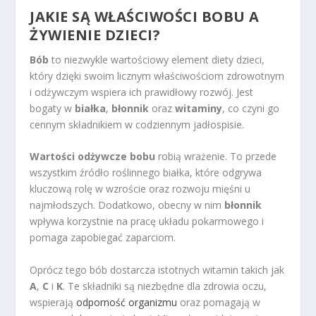
JAKIE SĄ WŁAŚCIWOŚCI BOBU A
ŻYWIENIE DZIECI?
Bób
to niezwykle wartościowy element diety dzieci,
który dzięki swoim licznym właściwościom zdrowotnym
i odżywczym wspiera ich prawidłowy rozwój. Jest
bogaty w
białka
,
błonnik
oraz
witaminy
, co czyni go
cennym składnikiem w codziennym jadłospisie.
Wartości odżywcze bobu
robią wrażenie. To przede
wszystkim źródło roślinnego białka, które odgrywa
kluczową rolę w wzroście oraz rozwoju mięśni u
najmłodszych. Dodatkowo, obecny w nim
błonnik
wpływa korzystnie na pracę układu pokarmowego i
pomaga zapobiegać zaparciom.
Oprócz tego bób dostarcza istotnych witamin takich jak
A
,
C
i
K
. Te składniki są niezbędne dla zdrowia oczu,
wspierają
odporność organizmu
oraz pomagają w