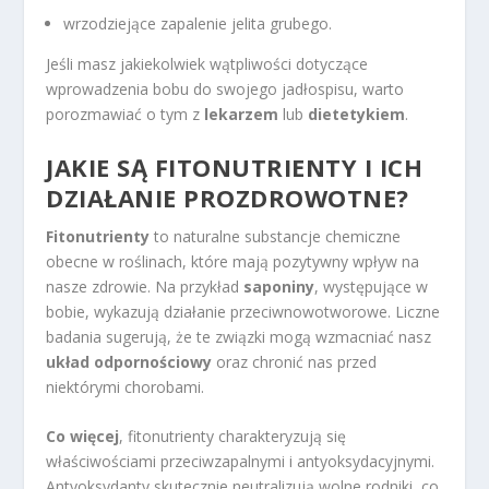
wrzodziejące zapalenie jelita grubego.
Jeśli masz jakiekolwiek wątpliwości dotyczące
wprowadzenia bobu do swojego jadłospisu, warto
porozmawiać o tym z
lekarzem
lub
dietetykiem
.
JAKIE SĄ FITONUTRIENTY I ICH
DZIAŁANIE PROZDROWOTNE?
Fitonutrienty
to naturalne substancje chemiczne
obecne w roślinach, które mają pozytywny wpływ na
nasze zdrowie. Na przykład
saponiny
, występujące w
bobie, wykazują działanie przeciwnowotworowe. Liczne
badania sugerują, że te związki mogą wzmacniać nasz
układ odpornościowy
oraz chronić nas przed
niektórymi chorobami.
Co więcej
, fitonutrienty charakteryzują się
właściwościami przeciwzapalnymi i antyoksydacyjnymi.
Antyoksydanty skutecznie neutralizują wolne rodniki, co