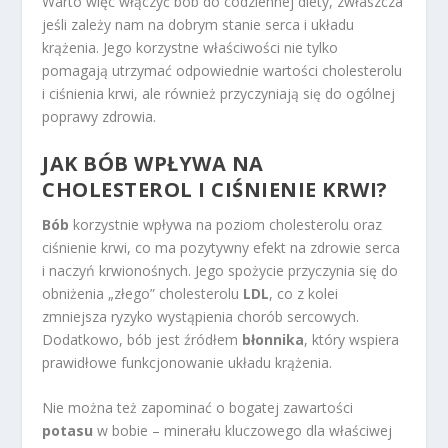
Warto więc włączyć bób do codziennej diety, zwłaszcza
jeśli zależy nam na dobrym stanie serca i układu
krążenia. Jego korzystne właściwości nie tylko
pomagają utrzymać odpowiednie wartości cholesterolu
i ciśnienia krwi, ale również przyczyniają się do ogólnej
poprawy zdrowia.
JAK BÓB WPŁYWA NA
CHOLESTEROL I CIŚNIENIE KRWI?
Bób
korzystnie wpływa na poziom cholesterolu oraz
ciśnienie krwi, co ma pozytywny efekt na zdrowie serca
i naczyń krwionośnych. Jego spożycie przyczynia się do
obniżenia „złego” cholesterolu
LDL
, co z kolei
zmniejsza ryzyko wystąpienia chorób sercowych.
Dodatkowo, bób jest źródłem
błonnika
, który wspiera
prawidłowe funkcjonowanie układu krążenia.
Nie można też zapominać o bogatej zawartości
potasu
w bobie – minerału kluczowego dla właściwej