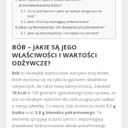
przeciwwskazania bobu?
Co to jest fawizm i jakie są reakcje alergiczne na
bób?
Jakie choroby wymagają unikania bobu?
Jakie są fitonutrienty i ich działanie prozdrowotne?
Jakie są antyoksydanty i ich wpływ na zdrowie?
BÓB – JAKIE SĄ JEGO
WŁAŚCIWOŚCI I WARTOŚCI
ODŻYWCZE?
Bób
to niezwykle wartościowe warzywo strączkowe,
które wyróżnia się nie tylko bogactwem składników
odżywczych, ale także niską kalorycznością. Zaledwie
76 kcal
w 100 gramach ugotowanego bobu sprawia, że
jest on idealnym wyborem dla osób pragnących zadbać
o swoją sylwetkę. Co więcej, bób dostarcza około
7,1 g
białka
oraz
5,8 g błonnika pokarmowego
. Te
elementy sprzyjają uczuciu sytości i wspomagają
prawidłowe funkcjonowanie układu pokarmowego.