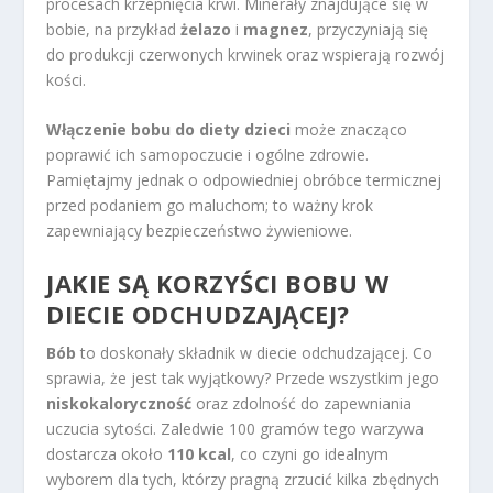
procesach krzepnięcia krwi. Minerały znajdujące się w
bobie, na przykład
żelazo
i
magnez
, przyczyniają się
do produkcji czerwonych krwinek oraz wspierają rozwój
kości.
Włączenie bobu do diety dzieci
może znacząco
poprawić ich samopoczucie i ogólne zdrowie.
Pamiętajmy jednak o odpowiedniej obróbce termicznej
przed podaniem go maluchom; to ważny krok
zapewniający bezpieczeństwo żywieniowe.
JAKIE SĄ KORZYŚCI BOBU W
DIECIE ODCHUDZAJĄCEJ?
Bób
to doskonały składnik w diecie odchudzającej. Co
sprawia, że jest tak wyjątkowy? Przede wszystkim jego
niskokaloryczność
oraz zdolność do zapewniania
uczucia sytości. Zaledwie 100 gramów tego warzywa
dostarcza około
110 kcal
, co czyni go idealnym
wyborem dla tych, którzy pragną zrzucić kilka zbędnych