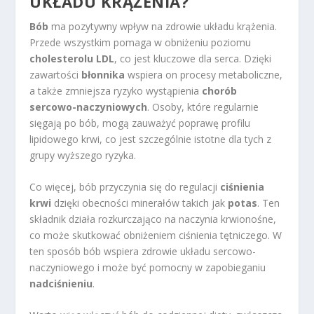
UKŁADU KRĄŻENIA?
Bób
ma pozytywny wpływ na zdrowie układu krążenia.
Przede wszystkim pomaga w obniżeniu poziomu
cholesterolu LDL
, co jest kluczowe dla serca. Dzięki
zawartości
błonnika
wspiera on procesy metaboliczne,
a także zmniejsza ryzyko wystąpienia
chorób
sercowo-naczyniowych
. Osoby, które regularnie
sięgają po bób, mogą zauważyć poprawę profilu
lipidowego krwi, co jest szczególnie istotne dla tych z
grupy wyższego ryzyka.
Co więcej, bób przyczynia się do regulacji
ciśnienia
krwi
dzięki obecności minerałów takich jak
potas
. Ten
składnik działa rozkurczająco na naczynia krwionośne,
co może skutkować obniżeniem ciśnienia tętniczego. W
ten sposób bób wspiera zdrowie układu sercowo-
naczyniowego i może być pomocny w zapobieganiu
nadciśnieniu
.