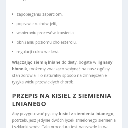
zapobieganiu zaparciom,
poprawie ruchów jelit,
wspieraniu procesów trawienia.
obniżaniu poziomu cholesterolu,
regulacji cukru we krwi.
Włączając siemię lniane
do diety, bogate w
lignany
i
błonnik
, możemy znacząco wpłynąć na nasz ogólny
stan zdrowia. To naturalny sposób na zmniejszenie
ryzyka wielu przewlekłych chorób.
PRZEPIS NA KISIEL Z SIEMIENIA
LNIANEGO
Aby przygotować pyszny
kisiel z siemienia lnianego
,
potrzebujesz jedynie dwóch łyżek zmielonego siemienia
i szklanki wody. Cała procedura jest naprawdę łatwa i