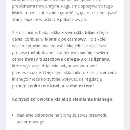
problemami trawiennymi. Regularne spożywanie tego
kisielu może skutecznie łagodzić zgagę oraz zmniejszać
stany zapalne w układzie pokarmowym.
Siemię lniane, będące kluczowym składnikiem tego
dania, obfituje w
błonnik pokarmowy
. To z kolei
wspiera prawidłową perystaltykę jelit i przyspiesza
procesy metaboliczne. Dodatkowo, siemię zawiera
cenne
kwasy tłuszczowe omega-3
oraz
lignany
,
które wykazują działanie antynowotworowe i
przeciwzapalne. Dzięki tym składnikom kisiel z siemienia
lnianego może korzystnie wpływać na regulację
poziomu
cukru we krwi
oraz
cholesterol
.
Korzyści zdrowotne kisielu z siemienia lnianego:
działanie osłonowe na błonę śluzową przewodu
pokarmowego,