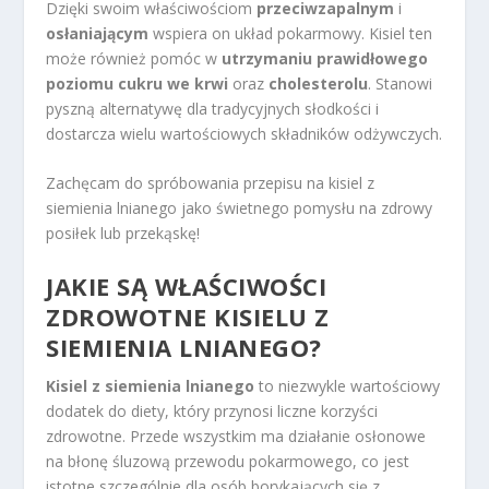
Dzięki swoim właściwościom
przeciwzapalnym
i
osłaniającym
wspiera on układ pokarmowy. Kisiel ten
może również pomóc w
utrzymaniu prawidłowego
poziomu cukru we krwi
oraz
cholesterolu
. Stanowi
pyszną alternatywę dla tradycyjnych słodkości i
dostarcza wielu wartościowych składników odżywczych.
Zachęcam do spróbowania przepisu na kisiel z
siemienia lnianego jako świetnego pomysłu na zdrowy
posiłek lub przekąskę!
JAKIE SĄ WŁAŚCIWOŚCI
ZDROWOTNE KISIELU Z
SIEMIENIA LNIANEGO?
Kisiel z siemienia lnianego
to niezwykle wartościowy
dodatek do diety, który przynosi liczne korzyści
zdrowotne. Przede wszystkim ma działanie osłonowe
na błonę śluzową przewodu pokarmowego, co jest
istotne szczególnie dla osób borykających się z