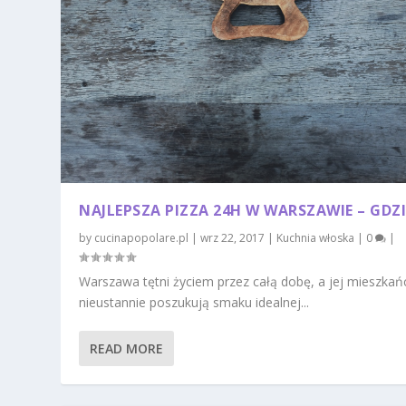
NAJLEPSZA PIZZA 24H W WARSZAWIE – GDZI
by
cucinapopolare.pl
|
wrz 22, 2017
|
Kuchnia włoska
|
0
|
Warszawa tętni życiem przez całą dobę, a jej mieszkań
nieustannie poszukują smaku idealnej...
READ MORE