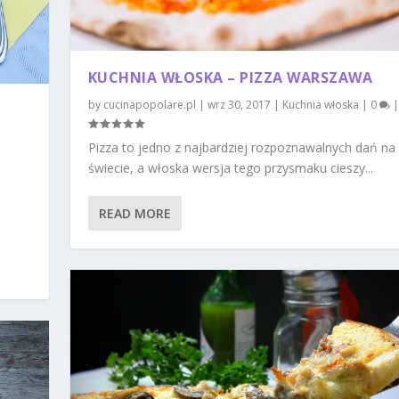
KUCHNIA WŁOSKA – PIZZA WARSZAWA
by
cucinapopolare.pl
|
wrz 30, 2017
|
Kuchnia włoska
|
0
|
Pizza to jedno z najbardziej rozpoznawalnych dań na
świecie, a włoska wersja tego przysmaku cieszy...
READ MORE