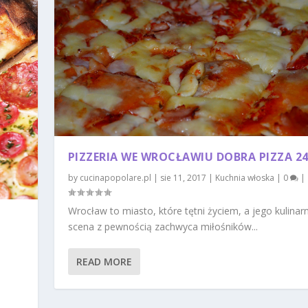
PIZZERIA WE WROCŁAWIU DOBRA PIZZA 2
by
cucinapopolare.pl
|
sie 11, 2017
|
Kuchnia włoska
|
0
|
Wrocław to miasto, które tętni życiem, a jego kulinar
scena z pewnością zachwyca miłośników...
READ MORE
a