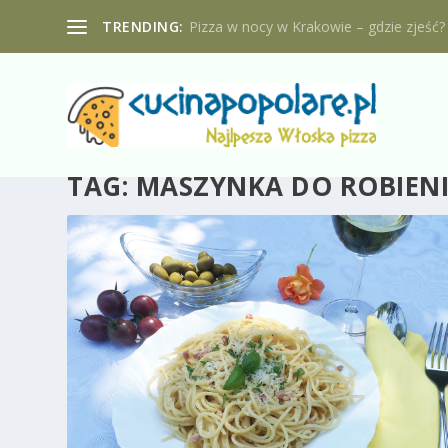
TRENDING:
Pizza w nocy w Krakowie – gdzie zjeść?
TAG:
MASZYNKA DO ROBIEN