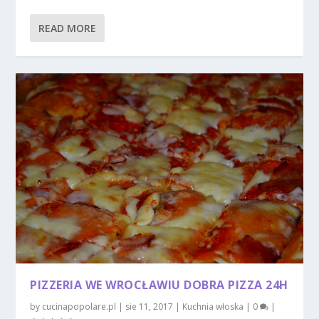
READ MORE
PIZZERIA WE WROCŁAWIU DOBRA PIZZA 24H
by
cucinapopolare.pl
|
sie 11, 2017
|
Kuchnia włoska
|
0
|