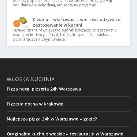
większą popularność na całym świecie. Pochodzący z Azji
Południowo-Wschodniej, ten soczysty przysmak …
Kiwano – właściwości, wartości odżywcze i
zastosowanie w kuchni
Kiwano, znane również jako ogórek kolczasty, to egzotyczny
owoc pochodzący z Afryki, który zdobywa coraz większą
popularność na całym świecie. …
WŁOSKA KUCHNIA
Pizza nocą: pizzeria 24h Warszawa
Pizzeria nocna w Krakowie
Najlepsza pizza 24h w Warszawie – gdzie?
Oryginalne kuchnie włoskie – restauracja w Warszawie