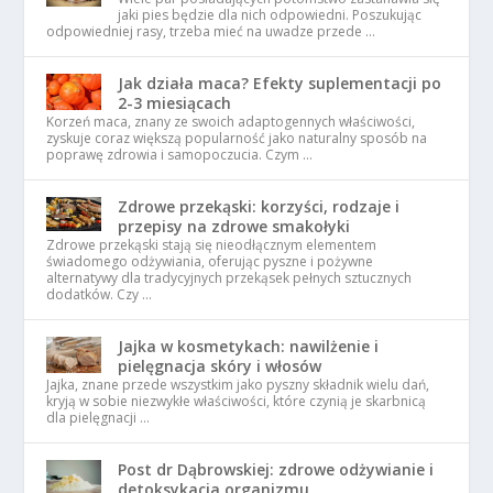
jaki pies będzie dla nich odpowiedni. Poszukując
odpowiedniej rasy, trzeba mieć na uwadze przede …
Jak działa maca? Efekty suplementacji po
2-3 miesiącach
Korzeń maca, znany ze swoich adaptogennych właściwości,
zyskuje coraz większą popularność jako naturalny sposób na
poprawę zdrowia i samopoczucia. Czym …
Zdrowe przekąski: korzyści, rodzaje i
przepisy na zdrowe smakołyki
Zdrowe przekąski stają się nieodłącznym elementem
świadomego odżywiania, oferując pyszne i pożywne
alternatywy dla tradycyjnych przekąsek pełnych sztucznych
dodatków. Czy …
Jajka w kosmetykach: nawilżenie i
pielęgnacja skóry i włosów
Jajka, znane przede wszystkim jako pyszny składnik wielu dań,
kryją w sobie niezwykłe właściwości, które czynią je skarbnicą
dla pielęgnacji …
Post dr Dąbrowskiej: zdrowe odżywianie i
detoksykacja organizmu