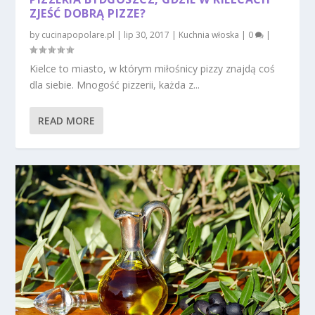
ZJEŚĆ DOBRĄ PIZZE?
by
cucinapopolare.pl
|
lip 30, 2017
|
Kuchnia włoska
|
0
|
Kielce to miasto, w którym miłośnicy pizzy znajdą coś
dla siebie. Mnogość pizzerii, każda z...
READ MORE