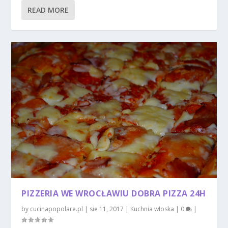
READ MORE
PIZZERIA WE WROCŁAWIU DOBRA PIZZA 24H
by
cucinapopolare.pl
|
sie 11, 2017
|
Kuchnia włoska
|
0
|