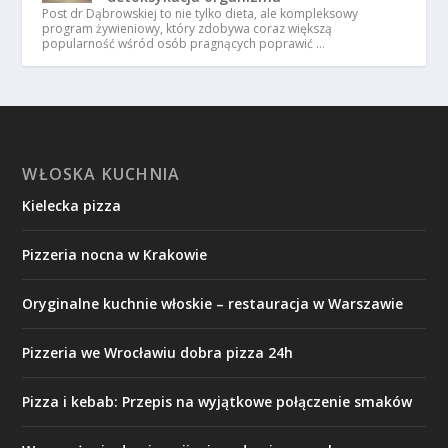
Post dr Dąbrowskiej to nie tylko dieta, ale kompleksowy
program żywieniowy, który zdobywa coraz większą
popularność wśród osób pragnących poprawić …
WŁOSKA KUCHNIA
Kielecka pizza
Pizzeria nocna w Krakowie
Oryginalne kuchnie włoskie – restauracja w Warszawie
Pizzeria we Wrocławiu dobra pizza 24h
Pizza i kebab: Przepis na wyjątkowe połączenie smaków